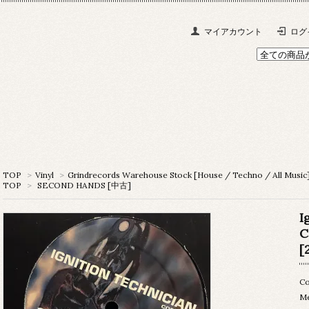
マイアカウント
ログ
TOP
>
Vinyl
>
Grindrecords Warehouse Stock [House / Techno / All Music
TOP
>
SECOND HANDS [中古]
I
C
[
Co
M