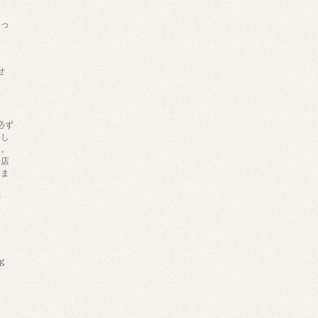
あっ
せ
必ず
りし
す。
来店
しま
帯
ng