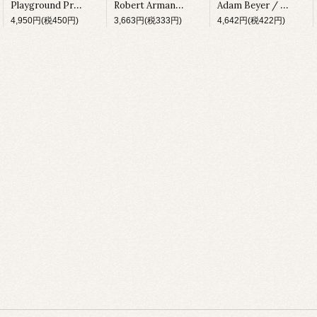
Playground Production Z / Vertigo [DM076][1994]
Robert Armani / Collection Volume II [DM222][1997]
Adam Beyer / Remainings [CODERED03][1997]
4,950円(税450円)
3,663円(税333円)
4,642円(税422円)