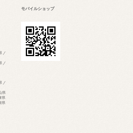
モバイルショップ
県 /
県 /
県 /
歌山県
兵庫県
島根県