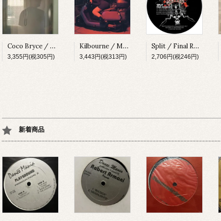
Coco Bryce / My Space [PRSPCT299][2023]
Kilbourne / Milkshake [PRSPCT304][2023]
Split / Final Round EP [SUBV03][2023]
3,355円(税305円)
3,443円(税313円)
2,706円(税246円)
新着商品