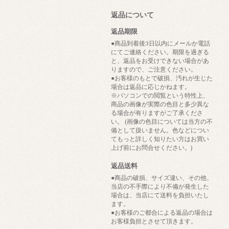
返品について
返品期限
●商品到着後3日以内にメールか電話
にてご連絡ください。期限を過ぎる
と、返品をお受けできない場合があ
りますので、ご注意ください。
●お客様のもとで破損、汚れが生じた
場合は返品に応じかねます。
※パソコンでの閲覧という特性上、
商品の画像が実際の色目と多少異な
る場合が有りますがご了承くださ
い。 (画像の色目については当方の不
備として扱いません。色などについ
てもっと詳しく知りたい方はお買い
上げ前にお問合せください。)
返品送料
●商品の破損、サイズ違い、その他、
当店の不手際により不備が発生した
場合は、当店にて送料を負担いたし
ます。
●お客様のご都合による返品の場合は
お客様負担とさせて頂きます。