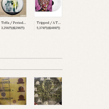
Teffa / Periodic Wave EP [SUBV04][2023]
Tripped / A Thing About Something [MADLP001][2023]
3,256円(税296円)
5,379円(税489円)