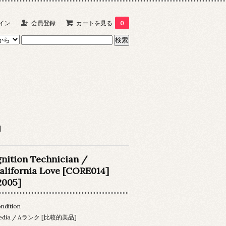
イン
会員登録
カートを見る
0
]
gnition Technician /
alifornia Love [CORE014]
2005]
ndition
edia / Aランク [比較的美品]