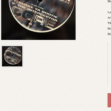
Sl
La
Ar
Ti
Si
Si