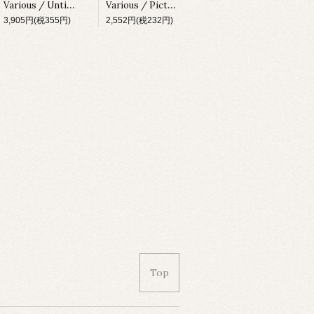
Various / Untitled [X-010][1996]
Various / Picture Disc [X-020][1997]
3,905円(税355円)
2,552円(税232円)
Top