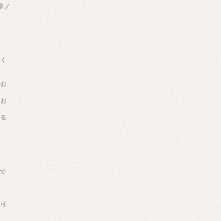
県 /
用く
のお
てお
かる
げで
。
送可