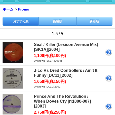
ホーム
＞
Promo
おすすめ順
価格順
新着順
1-5 / 5
Seal / Killer (Lexicon Avenue Mix)
[SK1A][2004]
1,100円(税100円)
Unknown [SK1A][2004]
J-Lo Vs Dred Controllers / Ain't It
Funny [DC11][2002]
1,650円(税150円)
Unknown [DC11][2002]
Prince And The Revolution /
When Doves Cry [rr1000-007]
[2003]
2,750円(税250円)