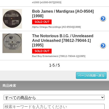
rr1000 [rr1000-007][2003]
Bob James / Mardigras [AO-9504]
[1998]
SOLD OUT
Alpha Omega Recordings [AO-9504][1998]
The Notorious B.I.G. / Unreleased
And Unleashed [78612-79044-1]
[1995]
SOLD OUT
Bad Boy Entertainment [78612-79044-1][1995]
1-5 / 5
ページの先頭へ戻る
商品検索