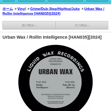
ホーム
＞
Vinyl
＞
Grime/Dub-Step/HipHop/Juke
＞
Urban Wax /
Rollin Intelligence [HAN035][2024]
前の商品へ
次の商品へ
Urban Wax / Rollin Intelligence [HAN035][2024]