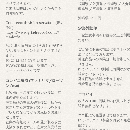
させて頂きます。
福岡県 / 佐賀県 / 長崎県 / 大分
ご来店日時はいかのリンクからご予
熊本県 / 宮崎県 / 鹿児島県
約可能です。
沖縄県 1,630円
Grindrecords visit reservation (来店
予約)
定形外郵便
https://www.grindrecord.com/?
下記注意事項をお読みの上ご利
mode=f2
ださい。
*受け取り日当日に引き渡しがができ
ご自宅に不在の場合はポストへ
ない場合はキャンセルとさせて頂き
届けとなっております。
ます。
発送商品への保険は一切付帯し
お会計は店頭にて行います。
りません。
お支払方法は現金・各種クレジット
ゆうパックより到着に時間がか
カード・ペイペイです。
場合がございます。
発送商品の追跡は出来ません。
コンビニ決済 (ファミリマ/ローソ
代金引き発送は出来ません。
ン/etc)
お客様からご注文を頂いた後に、在
エコハイ
庫の確認を致します。
税込み11,000円以上のお買い上
注文商品の在庫の確認後に当店から
送料無料となります。
お送りする注文確定のメールをお受
け取りになってからお支払をお願い
エコ配にて発送させて頂きます
致します。
ゆうパックより料金をお安く発
在庫の有無のメールを受け取る前に
能です。
決済をされますと、在庫の欠品時に
荷物の追跡を行えます。