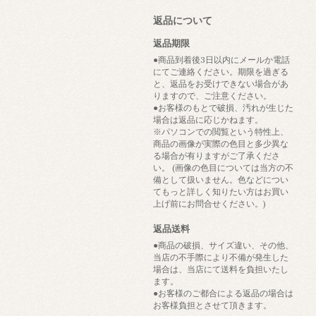
返品について
返品期限
●商品到着後3日以内にメールか電話
にてご連絡ください。期限を過ぎる
と、返品をお受けできない場合があ
りますので、ご注意ください。
●お客様のもとで破損、汚れが生じた
場合は返品に応じかねます。
※パソコンでの閲覧という特性上、
商品の画像が実際の色目と多少異な
る場合が有りますがご了承くださ
い。 (画像の色目については当方の不
備として扱いません。色などについ
てもっと詳しく知りたい方はお買い
上げ前にお問合せください。)
返品送料
●商品の破損、サイズ違い、その他、
当店の不手際により不備が発生した
場合は、当店にて送料を負担いたし
ます。
●お客様のご都合による返品の場合は
お客様負担とさせて頂きます。