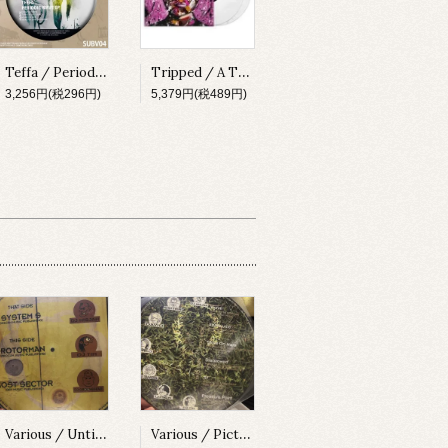
Teffa / Periodic Wave EP [SUBV04][2023]
Tripped / A Thing About Something [MADLP001][2023]
3,256円(税296円)
5,379円(税489円)
Various / Untitled [X-010][1996]
Various / Picture Disc [X-020][1997]