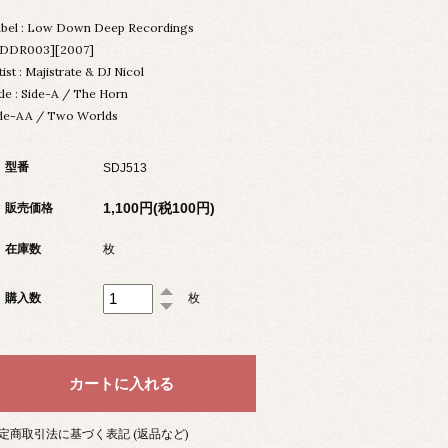
bel : Low Down Deep Recordings
LDDR003][2007]
tist : Majistrate & DJ Nicol
tle : Side-A / The Horn
de-AA / Two Worlds
型番
SDJ513
1,100円(税100円)
販売価格
在庫数
枚
購入数
枚
定商取引法に基づく表記 (返品など)