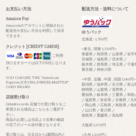
お支払い方法
配送方法・送料について
Amazon Pay
Amazonのアカウントに登録された
配送先や支払い方法を利用して決済
ゆうパック
できます。
北海道 : 1,750円
クレジット [CREDIT CARDS]
<東北 , 関東 1,330円>
青森県 / 秋田県 / 山形県 / 岩手
ご利用
宮城県 / 福島県 / 茨木県 /
頂けますカードは以下の5社になりま
栃木県 / 群馬県 / 埼玉県 / 千葉
す。
東京都 / 神奈川県
YOU CAN USE THE "American
<中部 , 近畿 , 中国 , 四国 1,140円>
Express,JCB,VISA,DINERS,MASTER"
新潟県 / 福井県 / 石川県 / 富山
CARD BRAND
静岡県 / 山梨県 / 長野県 /
愛知県 / 岐阜県 / 三重県 / 和
店頭受け取り
/ 滋賀県 / 奈良県 / 京都府 / 
Grindrecords 店舗での受け取りをご
/ 岡山県 / 広島県 / 鳥取県 / 
希望される場合はこちらをご選択下
/ 山口県 / 香川県 /
さい。
徳島県 / 愛媛県 / 高知県
商品のお渡しは当店より在庫の確認
の完了のメール送付後となります。
大阪府 1,070円
受け取りは、注文日から1週間以内と
<九州 1,320円>