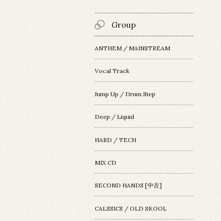
Group
ANTHEM / MAINSTREAM
Vocal Track
Jump Up / Drum Step
Deep / Liquid
HARD / TECH
MIX CD
SECOND HANDS [中古]
CALSSICS / OLD SKOOL