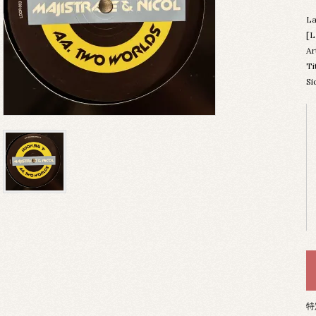
La
[
Ar
Ti
Si
特