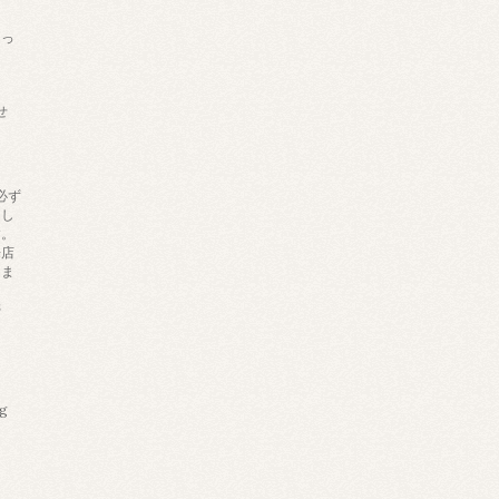
あっ
せ
必ず
りし
す。
来店
しま
帯
ng