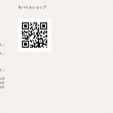
モバイルショップ
県 /
県 /
県 /
歌山県
兵庫県
島根県