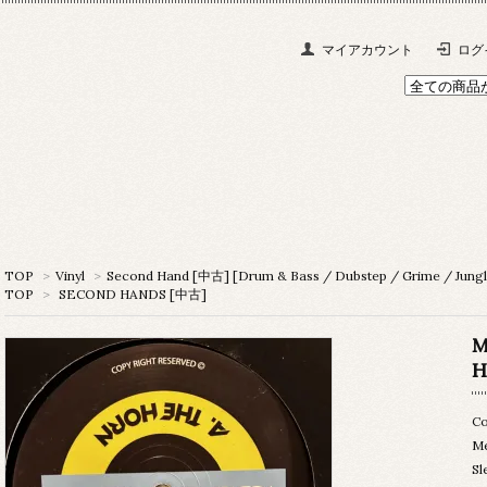
マイアカウント
ログ
TOP
>
Vinyl
>
Second Hand [中古] [Drum & Bass / Dubstep / Grime / Jungl
TOP
>
SECOND HANDS [中古]
M
H
Co
M
Sl