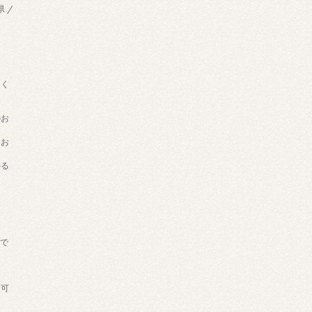
県 /
用く
のお
てお
かる
げで
。
送可