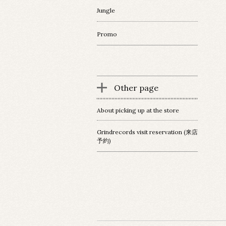
Jungle
Promo
Other page
About picking up at the store
Grindrecords visit reservation (来店
予約)