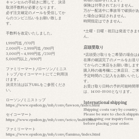
キャンセルの手続きに際して、決済
保険は付帯されておりません。
取消手数料が必要となります。
万が一配送中に事故等で破損が
必ず注文確定のメールを受信してか
た場合は保証されません。
らのコンビニ払いをお願い致しま
時間指定はできません。
す。
*土曜・日曜・祝日は発送できま
手数料を改定いたしました。
ん。
1,999円迄 /170円
店頭受取り
2,000円～2,999円迄 /190円
3,000円～4,999円迄 /230円
*店頭受け取りをご希望の場合は
5,000円以上 /690円
在庫の確認完了のメールをお送
てからのご来店をお願い致しま
ファミリーマート/ローソン/ミニス
購入時の備考欄にご来店日、ご
トップ/セイコーマートにてご利用頂
予定時間のご記入をお願いいた
けます。
す。
決済方法は以下URLをご参照くださ
お受け取り日時の予約可能時間
い。
は、14:00-19:00となります。
ローソン/ミニストップ
International shipping
https://www.epsilon.jp/mb/conv/lawson/index.html
Shipping costs vary by country.
Please be sure to check shippi
セイコーマート
costs using our inquiry form
https://www.epsilon.jp/mb/conv/seico/index.html
before placing your order.
ファミリーマート
https://www.epsilon.jp/mb/conv/famima/index.html