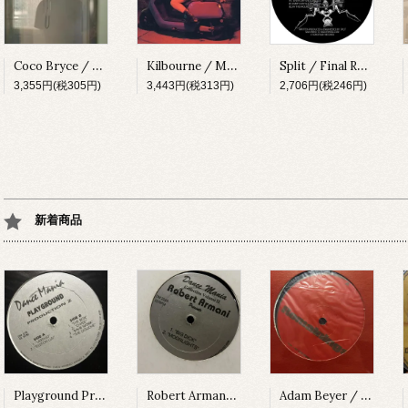
Coco Bryce / My Space [PRSPCT299][2023]
Kilbourne / Milkshake [PRSPCT304][2023]
Split / Final Round EP [SUBV03][2023]
3,355円(税305円)
3,443円(税313円)
2,706円(税246円)
新着商品
Playground Production Z / Vertigo [DM076][1994]
Robert Armani / Collection Volume II [DM222][1997]
Adam Beyer / Remainings [CODERED03][1997]