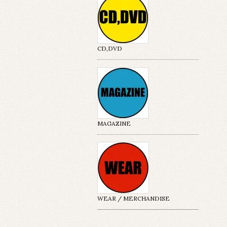
CD,DVD
MAGAZINE
WEAR / MERCHANDISE