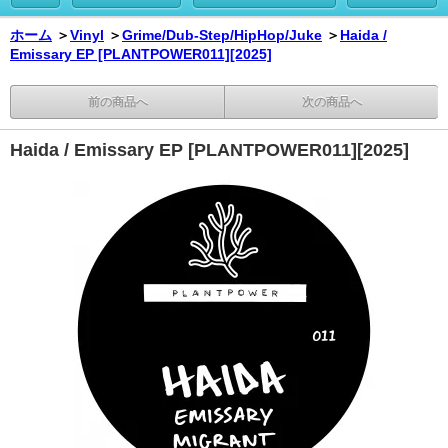
ホーム
＞
Vinyl
＞
Grime/Dub-Step/HipHop/Juke
＞
Haida /
Emissary EP [PLANTPOWER011][2025]
前の商品へ
次の商品へ
Haida / Emissary EP [PLANTPOWER011][2025]