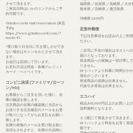
させて頂きます。
福岡県 / 佐賀県 / 長崎県 / 大分
ご来店日時はいかのリンクからご予
熊本県 / 宮崎県 / 鹿児島県
約可能です。
沖縄県 1,630円
Grindrecords visit reservation (来店
予約)
定形外郵便
https://www.grindrecord.com/?
下記注意事項をお読みの上ご利
mode=f2
ださい。
*受け取り日当日に引き渡しがができ
ご自宅に不在の場合はポストへ
ない場合はキャンセルとさせて頂き
届けとなっております。
ます。
発送商品への保険は一切付帯し
お会計は店頭にて行います。
りません。
お支払方法は現金・各種クレジット
ゆうパックより到着に時間がか
カード・ペイペイです。
場合がございます。
発送商品の追跡は出来ません。
コンビニ決済 (ファミリマ/ローソ
代金引き発送は出来ません。
ン/etc)
お客様からご注文を頂いた後に、在
エコハイ
庫の確認を致します。
税込み11,000円以上のお買い上
注文商品の在庫の確認後に当店から
送料無料となります。
お送りする注文確定のメールをお受
け取りになってからお支払をお願い
エコ配にて発送させて頂きます
致します。
ゆうパックより料金をお安く発
在庫の有無のメールを受け取る前に
能です。
決済をされますと、在庫の欠品時に
荷物の追跡を行えます。