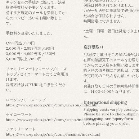
キャンセルの手続きに際して、決済
保険は付帯されておりません。
取消手数料が必要となります。
万が一配送中に事故等で破損が
必ず注文確定のメールを受信してか
た場合は保証されません。
らのコンビニ払いをお願い致しま
時間指定はできません。
す。
*土曜・日曜・祝日は発送できま
手数料を改定いたしました。
ん。
1,999円迄 /170円
店頭受取り
2,000円～2,999円迄 /190円
3,000円～4,999円迄 /230円
*店頭受け取りをご希望の場合は
5,000円以上 /690円
在庫の確認完了のメールをお送
てからのご来店をお願い致しま
ファミリーマート/ローソン/ミニス
購入時の備考欄にご来店日、ご
トップ/セイコーマートにてご利用頂
予定時間のご記入をお願いいた
けます。
す。
決済方法は以下URLをご参照くださ
お受け取り日時の予約可能時間
い。
は、14:00-19:00となります。
ローソン/ミニストップ
International shipping
https://www.epsilon.jp/mb/conv/lawson/index.html
Shipping costs vary by country.
Please be sure to check shippi
セイコーマート
costs using our inquiry form
https://www.epsilon.jp/mb/conv/seico/index.html
before placing your order.
ファミリーマート
https://www.epsilon.jp/mb/conv/famima/index.html