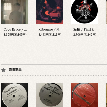
Coco Bryce / My Space [PRSPCT299][2023]
Kilbourne / Milkshake [PRSPCT304][2023]
Split / Final Round EP [SUBV03][2023]
3,355円(税305円)
3,443円(税313円)
2,706円(税246円)
新着商品