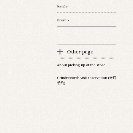
Jungle
Promo
Other page
About picking up at the store
Grindrecords visit reservation (来店
予約)