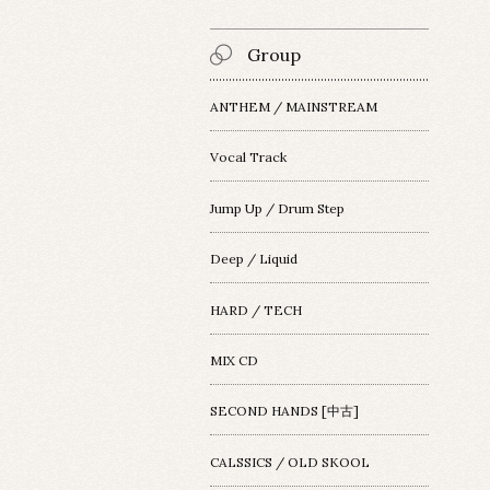
Group
ANTHEM / MAINSTREAM
Vocal Track
Jump Up / Drum Step
Deep / Liquid
HARD / TECH
MIX CD
SECOND HANDS [中古]
CALSSICS / OLD SKOOL