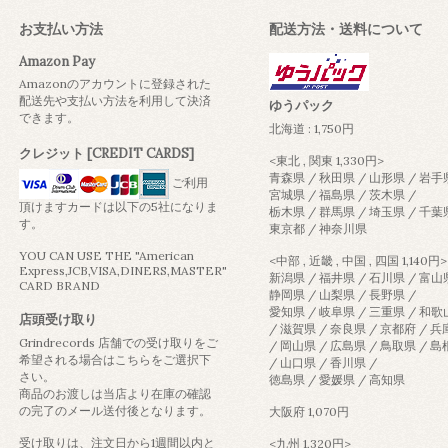
お支払い方法
配送方法・送料について
Amazon Pay
Amazonのアカウントに登録された
配送先や支払い方法を利用して決済
ゆうパック
できます。
北海道 : 1,750円
クレジット [CREDIT CARDS]
<東北 , 関東 1,330円>
青森県 / 秋田県 / 山形県 / 岩手
ご利用
宮城県 / 福島県 / 茨木県 /
頂けますカードは以下の5社になりま
栃木県 / 群馬県 / 埼玉県 / 千葉
す。
東京都 / 神奈川県
YOU CAN USE THE "American
<中部 , 近畿 , 中国 , 四国 1,140円>
Express,JCB,VISA,DINERS,MASTER"
新潟県 / 福井県 / 石川県 / 富山
CARD BRAND
静岡県 / 山梨県 / 長野県 /
愛知県 / 岐阜県 / 三重県 / 和
店頭受け取り
/ 滋賀県 / 奈良県 / 京都府 / 
Grindrecords 店舗での受け取りをご
/ 岡山県 / 広島県 / 鳥取県 / 
希望される場合はこちらをご選択下
/ 山口県 / 香川県 /
さい。
徳島県 / 愛媛県 / 高知県
商品のお渡しは当店より在庫の確認
の完了のメール送付後となります。
大阪府 1,070円
受け取りは、注文日から1週間以内と
<九州 1,320円>