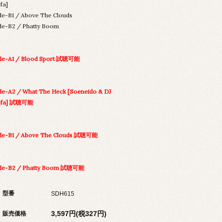
fa]
de-B1 / Above The Clouds
de-B2 / Phatty Boom
de-A1 / Blood Sport 試聴可能
de-A2 / What The Heck [Soeneido & DJ
ofa] 試聴可能
de-B1 / Above The Clouds 試聴可能
ide-B2 / Phatty Boom 試聴可能
型番
SDH615
3,597円(税327円)
販売価格