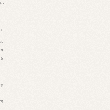
県 /
用く
のお
てお
かる
げで
。
送可