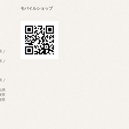
モバイルショップ
県 /
県 /
県 /
歌山県
兵庫県
島根県