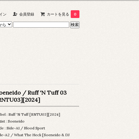
イン
会員登録
カートを見る
0
oeneido / Ruff 'N Tuff 03
RNTU03][2024]
bel : Ruff 'N Tuff [RNTU03][2024]
tist : Soeneido
tle : Side-A1 / Blood Sport
de-A2 / What The Heck [Soeneido & DJ