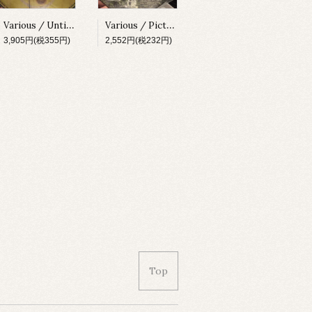
Various / Untitled [X-010][1996]
Various / Picture Disc [X-020][1997]
3,905円(税355円)
2,552円(税232円)
Top