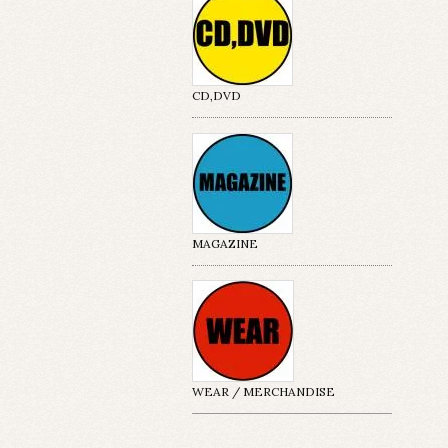
CD,DVD
MAGAZINE
WEAR / MERCHANDISE