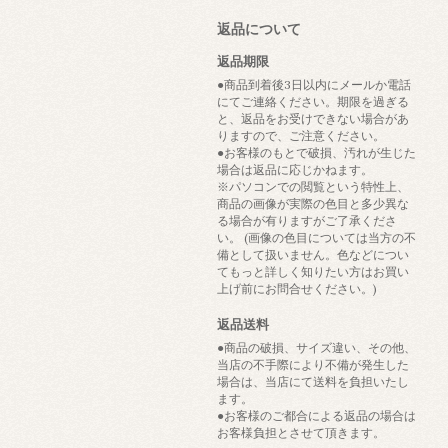
返品について
返品期限
●商品到着後3日以内にメールか電話
にてご連絡ください。期限を過ぎる
と、返品をお受けできない場合があ
りますので、ご注意ください。
●お客様のもとで破損、汚れが生じた
場合は返品に応じかねます。
※パソコンでの閲覧という特性上、
商品の画像が実際の色目と多少異な
る場合が有りますがご了承くださ
い。 (画像の色目については当方の不
備として扱いません。色などについ
てもっと詳しく知りたい方はお買い
上げ前にお問合せください。)
返品送料
●商品の破損、サイズ違い、その他、
当店の不手際により不備が発生した
場合は、当店にて送料を負担いたし
ます。
●お客様のご都合による返品の場合は
お客様負担とさせて頂きます。