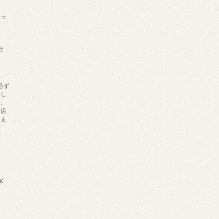
あっ
せ
必ず
りし
す。
来店
しま
帯
ng