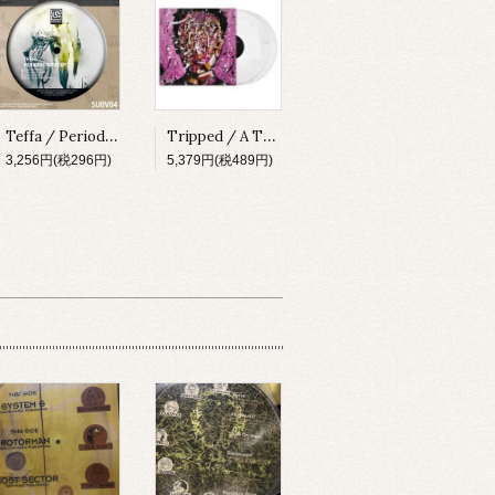
Teffa / Periodic Wave EP [SUBV04][2023]
Tripped / A Thing About Something [MADLP001][2023]
3,256円(税296円)
5,379円(税489円)