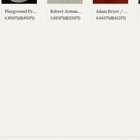
Playground Production Z / Vertigo [DM076][1994]
Robert Armani / Collection Volume II [DM222][1997]
Adam Beyer / Remainings [CODERED03][1997]
4,950円(税450円)
3,663円(税333円)
4,642円(税422円)