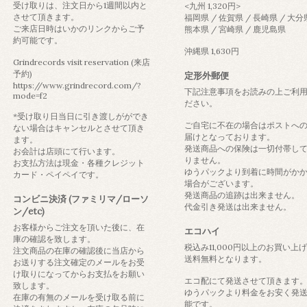
受け取りは、注文日から1週間以内と
<九州 1,320円>
させて頂きます。
福岡県 / 佐賀県 / 長崎県 / 大分
ご来店日時はいかのリンクからご予
熊本県 / 宮崎県 / 鹿児島県
約可能です。
沖縄県 1,630円
Grindrecords visit reservation (来店
予約)
定形外郵便
https://www.grindrecord.com/?
下記注意事項をお読みの上ご利
mode=f2
ださい。
*受け取り日当日に引き渡しがができ
ご自宅に不在の場合はポストへ
ない場合はキャンセルとさせて頂き
届けとなっております。
ます。
発送商品への保険は一切付帯し
お会計は店頭にて行います。
りません。
お支払方法は現金・各種クレジット
ゆうパックより到着に時間がか
カード・ペイペイです。
場合がございます。
発送商品の追跡は出来ません。
コンビニ決済 (ファミリマ/ローソ
代金引き発送は出来ません。
ン/etc)
お客様からご注文を頂いた後に、在
エコハイ
庫の確認を致します。
税込み11,000円以上のお買い上
注文商品の在庫の確認後に当店から
送料無料となります。
お送りする注文確定のメールをお受
け取りになってからお支払をお願い
エコ配にて発送させて頂きます
致します。
ゆうパックより料金をお安く発
在庫の有無のメールを受け取る前に
能です。