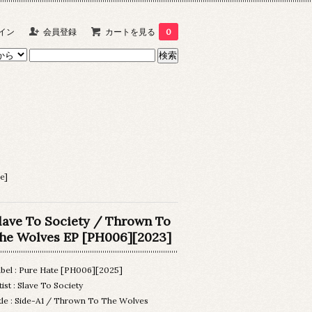
イン
会員登録
カートを見る
0
e]
lave To Society / Thrown To
he Wolves EP [PH006][2023]
bel : Pure Hate [PH006][2025]
tist : Slave To Society
tle : Side-A1 / Thrown To The Wolves