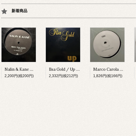
新着商品
Nalin & Kane / Open Your Eyes (Remixes) [URBDJ2042][1999]
Ilsa Gold / Up [GIANT13][2002]
Marco Carola / 1002 (Hertz Compressed Remix) [ELPREMIX01][2005]
2,200円(税200円)
2,332円(税212円)
1,826円(税166円)