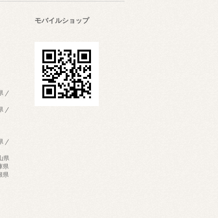
モバイルショップ
県 /
県 /
県 /
歌山県
兵庫県
島根県