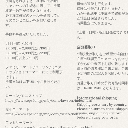
決済をされますと、在庫の欠品時に
荷物の追跡を行えます。
キャンセルの手続きに際して、決済
保険は付帯されておりません。
取消手数料が必要となります。
万が一配送中に事故等で破損が
必ず注文確定のメールを受信してか
た場合は保証されません。
らのコンビニ払いをお願い致しま
時間指定はできません。
す。
*土曜・日曜・祝日は発送できま
手数料を改定いたしました。
ん。
1,999円迄 /170円
店頭受取り
2,000円～2,999円迄 /190円
3,000円～4,999円迄 /230円
*店頭受け取りをご希望の場合は
5,000円以上 /690円
在庫の確認完了のメールをお送
てからのご来店をお願い致しま
ファミリーマート/ローソン/ミニス
購入時の備考欄にご来店日、ご
トップ/セイコーマートにてご利用頂
予定時間のご記入をお願いいた
けます。
す。
決済方法は以下URLをご参照くださ
お受け取り日時の予約可能時間
い。
は、14:00-19:00となります。
ローソン/ミニストップ
International shipping
https://www.epsilon.jp/mb/conv/lawson/index.html
Shipping costs vary by country.
Please be sure to check shippi
セイコーマート
costs using our inquiry form
https://www.epsilon.jp/mb/conv/seico/index.html
before placing your order.
ファミリーマート
https://www.epsilon.jp/mb/conv/famima/index.html