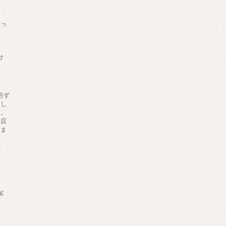
あっ
せ
必ず
りし
す。
来店
しま
帯
ng