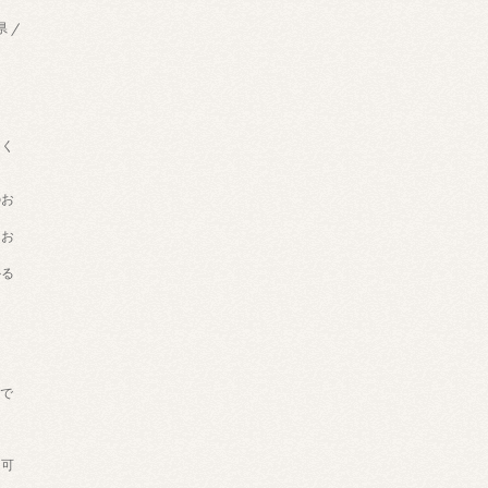
県 /
用く
のお
てお
かる
げで
。
送可