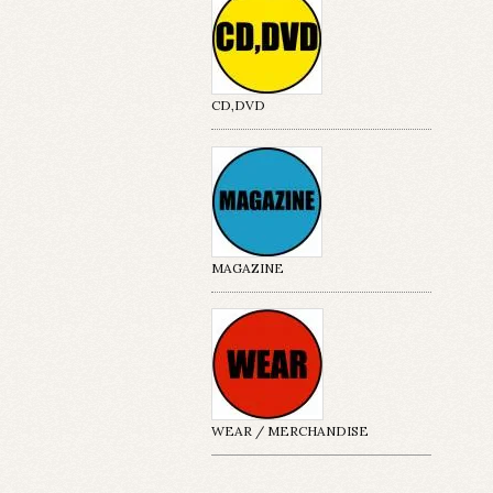
CD,DVD
MAGAZINE
WEAR / MERCHANDISE