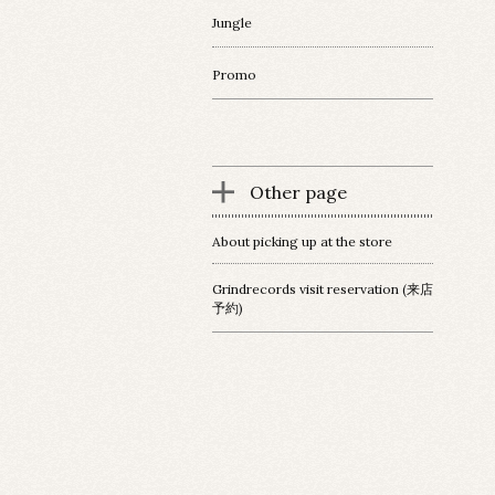
Jungle
Promo
Other page
About picking up at the store
Grindrecords visit reservation (来店
予約)