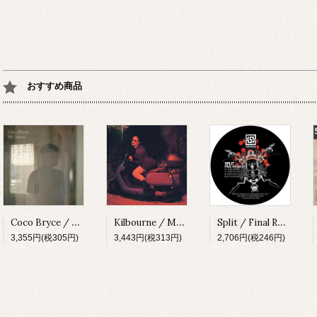
おすすめ商品
Coco Bryce / My Space [PRSPCT299][2023]
Kilbourne / Milkshake [PRSPCT304][2023]
Split / Final Round EP [SUBV03][2023]
3,355円(税305円)
3,443円(税313円)
2,706円(税246円)