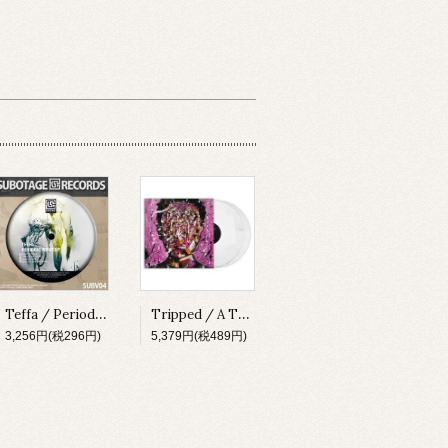
Teffa / Periodic Wave EP [SUBV04][2023]
Tripped / A Thing About Something [MADLP001][2023]
3,256円(税296円)
5,379円(税489円)