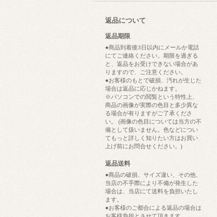
返品について
返品期限
●商品到着後3日以内にメールか電話
にてご連絡ください。期限を過ぎる
と、返品をお受けできない場合があ
りますので、ご注意ください。
●お客様のもとで破損、汚れが生じた
場合は返品に応じかねます。
※パソコンでの閲覧という特性上、
商品の画像が実際の色目と多少異な
る場合が有りますがご了承くださ
い。 (画像の色目については当方の不
備として扱いません。色などについ
てもっと詳しく知りたい方はお買い
上げ前にお問合せください。)
返品送料
●商品の破損、サイズ違い、その他、
当店の不手際により不備が発生した
場合は、当店にて送料を負担いたし
ます。
●お客様のご都合による返品の場合は
お客様負担とさせて頂きます。