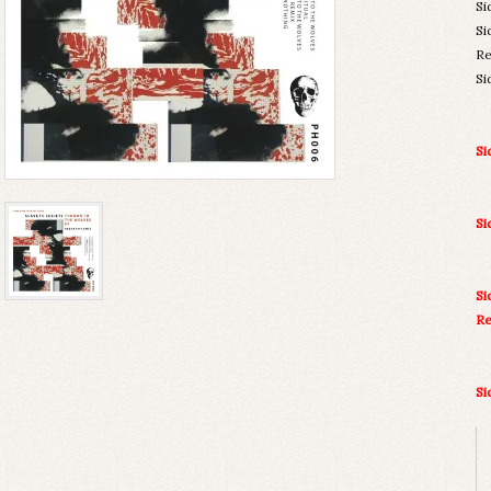
Si
Si
Re
Si
Si
Si
Si
R
S