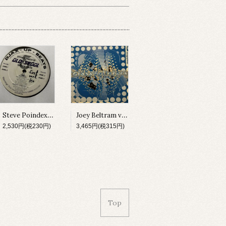
Steve Poindexter & Kareem Smith / Old-Skool [DJAX-UP-328][2000]
Joey Beltram vs. Technasia / The Start It Up (Remix) [GLASS001][2000]
2,530円(税230円)
3,465円(税315円)
Top