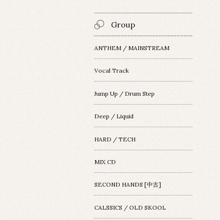
Group
ANTHEM / MAINSTREAM
Vocal Track
Jump Up / Drum Step
Deep / Liquid
HARD / TECH
MIX CD
SECOND HANDS [中古]
CALSSICS / OLD SKOOL