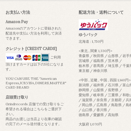
お支払い方法
配送方法・送料について
Amazon Pay
Amazonのアカウントに登録された
配送先や支払い方法を利用して決済
ゆうパック
できます。
北海道 : 1,750円
クレジット [CREDIT CARDS]
<東北 , 関東 1,330円>
青森県 / 秋田県 / 山形県 / 岩手
ご利用
宮城県 / 福島県 / 茨木県 /
頂けますカードは以下の5社になりま
栃木県 / 群馬県 / 埼玉県 / 千葉
す。
東京都 / 神奈川県
YOU CAN USE THE "American
<中部 , 近畿 , 中国 , 四国 1,140円>
Express,JCB,VISA,DINERS,MASTER"
新潟県 / 福井県 / 石川県 / 富山
CARD BRAND
静岡県 / 山梨県 / 長野県 /
愛知県 / 岐阜県 / 三重県 / 和
店頭受け取り
/ 滋賀県 / 奈良県 / 京都府 / 
Grindrecords 店舗での受け取りをご
/ 岡山県 / 広島県 / 鳥取県 / 
希望される場合はこちらをご選択下
/ 山口県 / 香川県 /
さい。
徳島県 / 愛媛県 / 高知県
商品のお渡しは当店より在庫の確認
の完了のメール送付後となります。
大阪府 1,070円