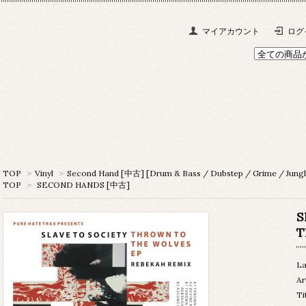
マイアカウント
ログ
TOP
>
Vinyl
>
Second Hand [中古] [Drum & Bass / Dubstep / Grime / Jungl
TOP
>
SECOND HANDS [中古]
S
T
La
Ar
Ti