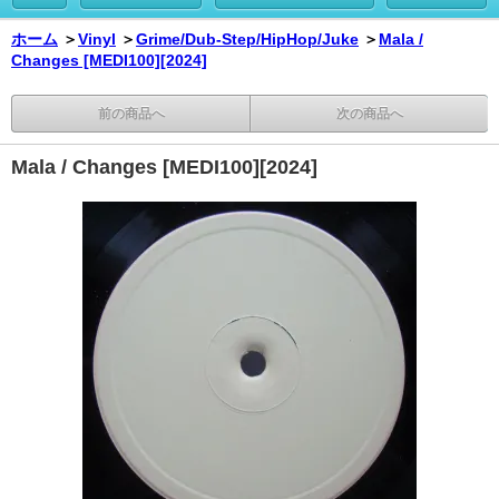
ホーム
＞
Vinyl
＞
Grime/Dub-Step/HipHop/Juke
＞
Mala /
Changes [MEDI100][2024]
前の商品へ
次の商品へ
Mala / Changes [MEDI100][2024]