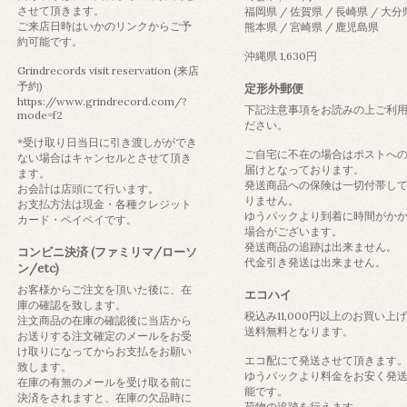
させて頂きます。
福岡県 / 佐賀県 / 長崎県 / 大分
ご来店日時はいかのリンクからご予
熊本県 / 宮崎県 / 鹿児島県
約可能です。
沖縄県 1,630円
Grindrecords visit reservation (来店
予約)
定形外郵便
https://www.grindrecord.com/?
下記注意事項をお読みの上ご利
mode=f2
ださい。
*受け取り日当日に引き渡しがができ
ご自宅に不在の場合はポストへ
ない場合はキャンセルとさせて頂き
届けとなっております。
ます。
発送商品への保険は一切付帯し
お会計は店頭にて行います。
りません。
お支払方法は現金・各種クレジット
ゆうパックより到着に時間がか
カード・ペイペイです。
場合がございます。
発送商品の追跡は出来ません。
コンビニ決済 (ファミリマ/ローソ
代金引き発送は出来ません。
ン/etc)
お客様からご注文を頂いた後に、在
エコハイ
庫の確認を致します。
税込み11,000円以上のお買い上
注文商品の在庫の確認後に当店から
送料無料となります。
お送りする注文確定のメールをお受
け取りになってからお支払をお願い
エコ配にて発送させて頂きます
致します。
ゆうパックより料金をお安く発
在庫の有無のメールを受け取る前に
能です。
決済をされますと、在庫の欠品時に
荷物の追跡を行えます。