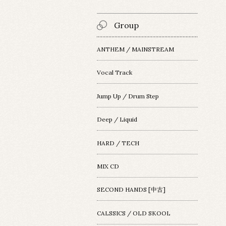
Group
ANTHEM / MAINSTREAM
Vocal Track
Jump Up / Drum Step
Deep / Liquid
HARD / TECH
MIX CD
SECOND HANDS [中古]
CALSSICS / OLD SKOOL