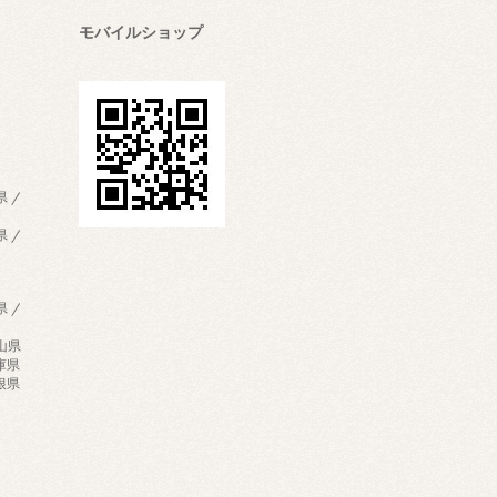
モバイルショップ
県 /
県 /
県 /
歌山県
兵庫県
島根県