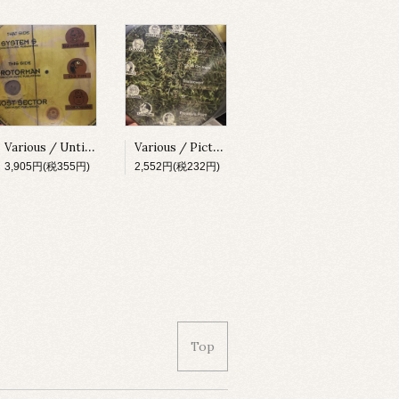
Various / Untitled [X-010][1996]
Various / Picture Disc [X-020][1997]
3,905円(税355円)
2,552円(税232円)
Top