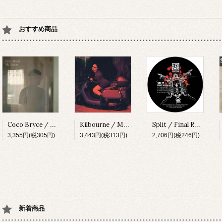
おすすめ商品
Coco Bryce / My Space [PRSPCT299][2023]
Kilbourne / Milkshake [PRSPCT304][2023]
Split / Final Round EP [SUBV03][2023]
3,355円(税305円)
3,443円(税313円)
2,706円(税246円)
新着商品