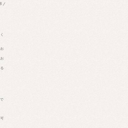
県 /
用く
のお
てお
かる
げで
。
送可