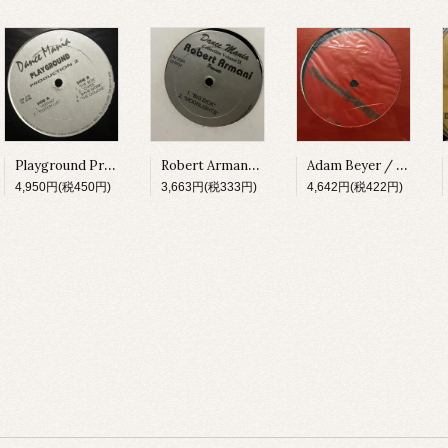
Playground Production Z / Vertigo [DM076][1994]
Robert Armani / Collection Volume II [DM222][1997]
Adam Beyer / Remainings [CODERED03][1997]
4,950円(税450円)
3,663円(税333円)
4,642円(税422円)