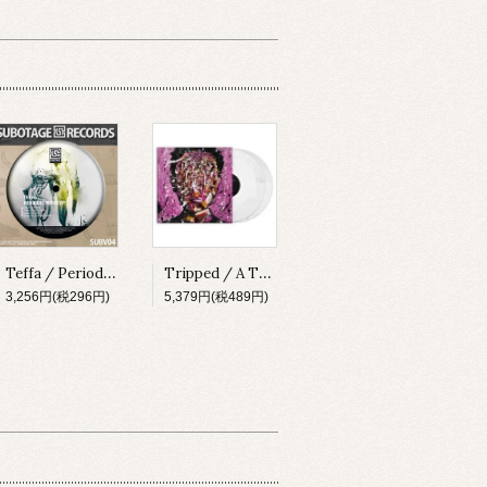
Teffa / Periodic Wave EP [SUBV04][2023]
Tripped / A Thing About Something [MADLP001][2023]
3,256円(税296円)
5,379円(税489円)