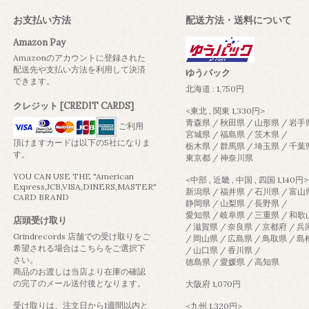
お支払い方法
配送方法・送料について
Amazon Pay
Amazonのアカウントに登録された
配送先や支払い方法を利用して決済
ゆうパック
できます。
北海道 : 1,750円
クレジット [CREDIT CARDS]
<東北 , 関東 1,330円>
青森県 / 秋田県 / 山形県 / 岩手
ご利用
宮城県 / 福島県 / 茨木県 /
頂けますカードは以下の5社になりま
栃木県 / 群馬県 / 埼玉県 / 千葉
す。
東京都 / 神奈川県
YOU CAN USE THE "American
<中部 , 近畿 , 中国 , 四国 1,140円>
Express,JCB,VISA,DINERS,MASTER"
新潟県 / 福井県 / 石川県 / 富山
CARD BRAND
静岡県 / 山梨県 / 長野県 /
愛知県 / 岐阜県 / 三重県 / 和
店頭受け取り
/ 滋賀県 / 奈良県 / 京都府 / 
Grindrecords 店舗での受け取りをご
/ 岡山県 / 広島県 / 鳥取県 / 
希望される場合はこちらをご選択下
/ 山口県 / 香川県 /
さい。
徳島県 / 愛媛県 / 高知県
商品のお渡しは当店より在庫の確認
の完了のメール送付後となります。
大阪府 1,070円
受け取りは、注文日から1週間以内と
<九州 1,320円>