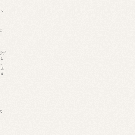
あっ
せ
必ず
りし
す。
来店
しま
帯
ng