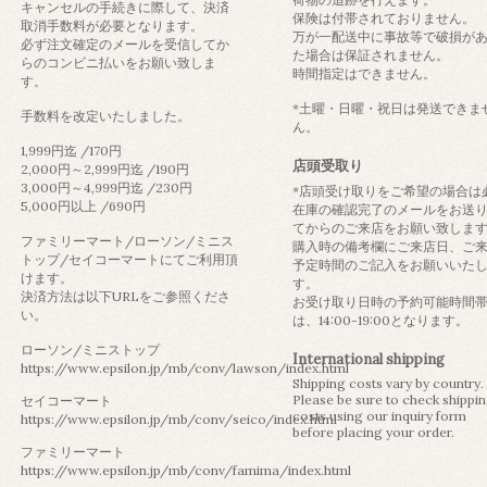
キャンセルの手続きに際して、決済
保険は付帯されておりません。
取消手数料が必要となります。
万が一配送中に事故等で破損が
必ず注文確定のメールを受信してか
た場合は保証されません。
らのコンビニ払いをお願い致しま
時間指定はできません。
す。
*土曜・日曜・祝日は発送できま
手数料を改定いたしました。
ん。
1,999円迄 /170円
店頭受取り
2,000円～2,999円迄 /190円
3,000円～4,999円迄 /230円
*店頭受け取りをご希望の場合は
5,000円以上 /690円
在庫の確認完了のメールをお送
てからのご来店をお願い致しま
ファミリーマート/ローソン/ミニス
購入時の備考欄にご来店日、ご
トップ/セイコーマートにてご利用頂
予定時間のご記入をお願いいた
けます。
す。
決済方法は以下URLをご参照くださ
お受け取り日時の予約可能時間
い。
は、14:00-19:00となります。
ローソン/ミニストップ
International shipping
https://www.epsilon.jp/mb/conv/lawson/index.html
Shipping costs vary by country.
Please be sure to check shippi
セイコーマート
costs using our inquiry form
https://www.epsilon.jp/mb/conv/seico/index.html
before placing your order.
ファミリーマート
https://www.epsilon.jp/mb/conv/famima/index.html