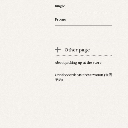
Jungle
Promo
Other page
About picking up at the store
Grindrecords visit reservation (来店
予約)