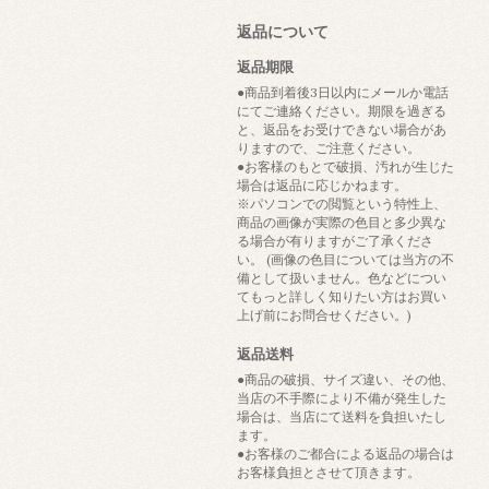
返品について
返品期限
●商品到着後3日以内にメールか電話
にてご連絡ください。期限を過ぎる
と、返品をお受けできない場合があ
りますので、ご注意ください。
●お客様のもとで破損、汚れが生じた
場合は返品に応じかねます。
※パソコンでの閲覧という特性上、
商品の画像が実際の色目と多少異な
る場合が有りますがご了承くださ
い。 (画像の色目については当方の不
備として扱いません。色などについ
てもっと詳しく知りたい方はお買い
上げ前にお問合せください。)
返品送料
●商品の破損、サイズ違い、その他、
当店の不手際により不備が発生した
場合は、当店にて送料を負担いたし
ます。
●お客様のご都合による返品の場合は
お客様負担とさせて頂きます。