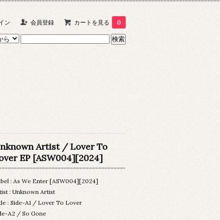
イン
会員登録
カートを見る
0
nknown Artist / Lover To
over EP [ASW004][2024]
bel : As We Enter [ASW004][2024]
tist : Unknown Artist
tle : Side-A1 / Lover To Lover
de-A2 / So Gone