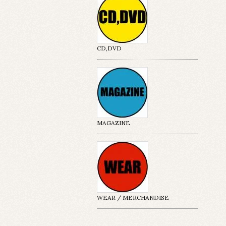
CD,DVD
MAGAZINE
WEAR / MERCHANDISE