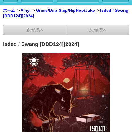
ホーム
＞
Vinyl
＞
Grime/Dub-Step/HipHop/Juke
＞
Isded / Swang
[DDD124][2024]
前の商品へ
次の商品へ
Isded / Swang [DDD124][2024]