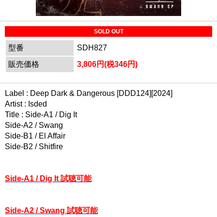
SOLD OUT
型番
SDH827
販売価格
3,806円(税346円)
Label : Deep Dark & Dangerous [DDD124][2024]
Artist : Isded
Title : Side-A1 / Dig It
Side-A2 / Swang
Side-B1 / El Affair
Side-B2 / Shitfire
Side-A1 / Dig It 試聴可能
Side-A2 / Swang 試聴可能