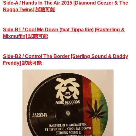
Side-A / Hands In The Air 2015 [Diamond Geezer & The
Ragga Twins] 試聴可能
Side-B1 / Cool Me Down (feat Tippa Irie) [Rasterling &
Mixmuffin] 試聴可能
Side-B2 / Control The Border [Sterling Sound & Daddy
Freddy] 試聴可能