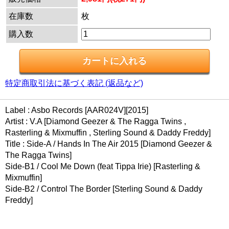
在庫数
枚
購入数
特定商取引法に基づく表記 (返品など)
Label : Asbo Records [AAR024V][2015]
Artist : V.A [Diamond Geezer & The Ragga Twins ,
Rasterling & Mixmuffin , Sterling Sound & Daddy Freddy]
Title : Side-A / Hands In The Air 2015 [Diamond Geezer &
The Ragga Twins]
Side-B1 / Cool Me Down (feat Tippa Irie) [Rasterling &
Mixmuffin]
Side-B2 / Control The Border [Sterling Sound & Daddy
Freddy]