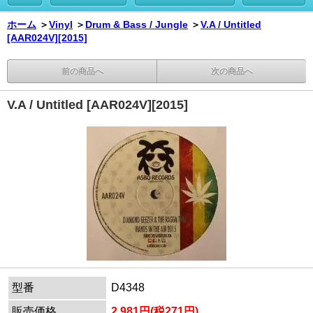
ホーム
＞
Vinyl
＞
Drum & Bass / Jungle
＞
V.A / Untitled
[AAR024V][2015]
前の商品へ
次の商品へ
V.A / Untitled [AAR024V][2015]
型番
D4348
販売価格
2,981円(税271円)