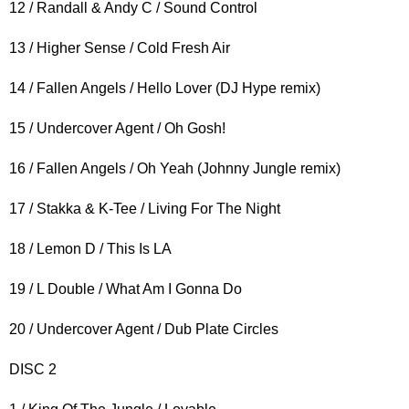
12 / Randall & Andy C / Sound Control
13 / Higher Sense / Cold Fresh Air
14 / Fallen Angels / Hello Lover (DJ Hype remix)
15 / Undercover Agent / Oh Gosh!
16 / Fallen Angels / Oh Yeah (Johnny Jungle remix)
17 / Stakka & K-Tee / Living For The Night
18 / Lemon D / This Is LA
19 / L Double / What Am I Gonna Do
20 / Undercover Agent / Dub Plate Circles
DISC 2