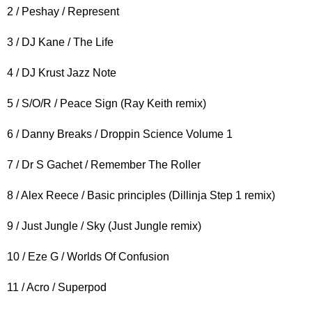
2 / Peshay / Represent
3 / DJ Kane / The Life
4 / DJ Krust Jazz Note
5 / S/O/R / Peace Sign (Ray Keith remix)
6 / Danny Breaks / Droppin Science Volume 1
7 / Dr S Gachet / Remember The Roller
8 / Alex Reece / Basic principles (Dillinja Step 1 remix)
9 / Just Jungle / Sky (Just Jungle remix)
10 / Eze G / Worlds Of Confusion
11 / Acro / Superpod