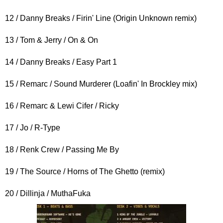
12 / Danny Breaks / Firin' Line (Origin Unknown remix)
13 / Tom & Jerry / On & On
14 / Danny Breaks / Easy Part 1
15 / Remarc / Sound Murderer (Loafin' In Brockley mix)
16 / Remarc & Lewi Cifer / Ricky
17 / Jo / R-Type
18 / Renk Crew / Passing Me By
19 / The Source / Horns of The Ghetto (remix)
20 / Dillinja / MuthaFuka