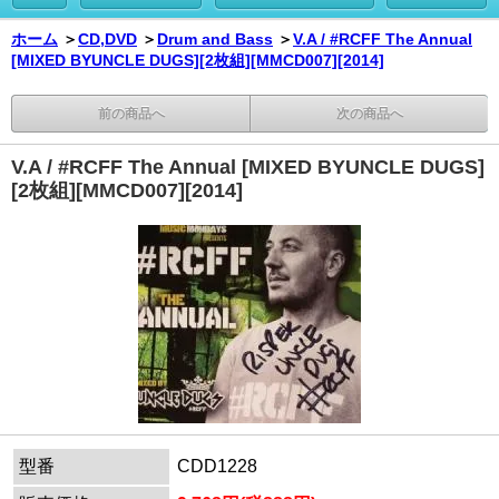
ホーム
＞
CD,DVD
＞
Drum and Bass
＞
V.A / #RCFF The Annual
[MIXED BYUNCLE DUGS][2枚組][MMCD007][2014]
前の商品へ
次の商品へ
V.A / #RCFF The Annual [MIXED BYUNCLE DUGS]
[2枚組][MMCD007][2014]
型番
CDD1228