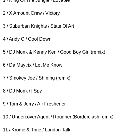
1 / King Of The Jungle / Lovable
2 / X Amount Crew / Victory
3 / Suburban Knights / State Of Art
4 / Andy C / Cool Down
5 / DJ Monk & Kenny Ken / Good Boy Girl (remix)
6 / Da Maytrix / Let Me Know
7 / Smokey Joe / Shining (remix)
8 / DJ Monk / I Spy
9 / Tom & Jerry / Air Freshener
10 / Undercover Agent / Rougher (Borderclash remix)
11 / Krome & Time / London Talk