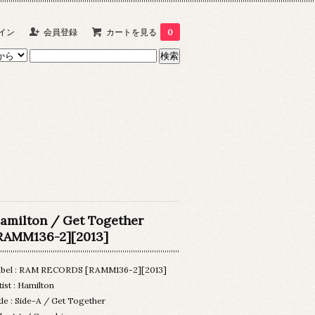
イン
会員登録
カートを見る
0
amilton / Get Together
RAMM136-2][2013]
bel : RAM RECORDS [RAMM136-2][2013]
tist : Hamilton
tle : Side-A / Get Together