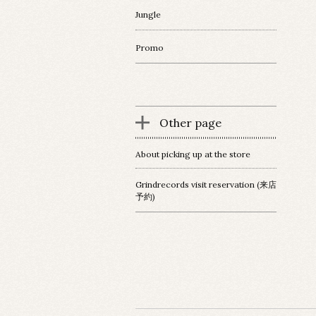
Jungle
Promo
Other page
About picking up at the store
Grindrecords visit reservation (来店
予約)