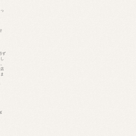
あっ
せ
必ず
りし
す。
来店
しま
帯
ng