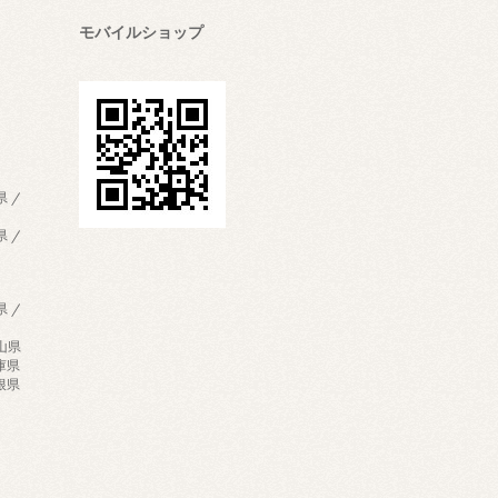
モバイルショップ
県 /
県 /
県 /
歌山県
兵庫県
島根県