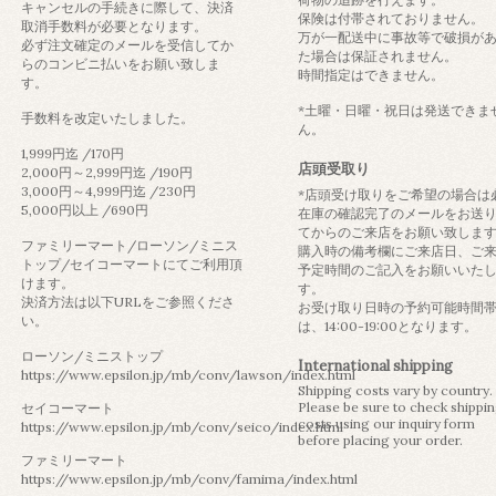
キャンセルの手続きに際して、決済
保険は付帯されておりません。
取消手数料が必要となります。
万が一配送中に事故等で破損が
必ず注文確定のメールを受信してか
た場合は保証されません。
らのコンビニ払いをお願い致しま
時間指定はできません。
す。
*土曜・日曜・祝日は発送できま
手数料を改定いたしました。
ん。
1,999円迄 /170円
店頭受取り
2,000円～2,999円迄 /190円
3,000円～4,999円迄 /230円
*店頭受け取りをご希望の場合は
5,000円以上 /690円
在庫の確認完了のメールをお送
てからのご来店をお願い致しま
ファミリーマート/ローソン/ミニス
購入時の備考欄にご来店日、ご
トップ/セイコーマートにてご利用頂
予定時間のご記入をお願いいた
けます。
す。
決済方法は以下URLをご参照くださ
お受け取り日時の予約可能時間
い。
は、14:00-19:00となります。
ローソン/ミニストップ
International shipping
https://www.epsilon.jp/mb/conv/lawson/index.html
Shipping costs vary by country.
Please be sure to check shippi
セイコーマート
costs using our inquiry form
https://www.epsilon.jp/mb/conv/seico/index.html
before placing your order.
ファミリーマート
https://www.epsilon.jp/mb/conv/famima/index.html