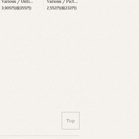
Various / Untitled [X-010][1996]
Various / Picture Disc [X-020][1997]
3,905円(税355円)
2,552円(税232円)
Top