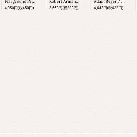
Playground Production Z / Vertigo [DM076][1994]
Robert Armani / Collection Volume II [DM222][1997]
Adam Beyer / Remainings [CODERED03][1997]
4,950円(税450円)
3,663円(税333円)
4,642円(税422円)