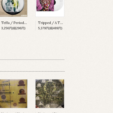
Teffa / Periodic Wave EP [SUBV04][2023]
Tripped / A Thing About Something [MADLP001][2023]
3,256円(税296円)
5,379円(税489円)