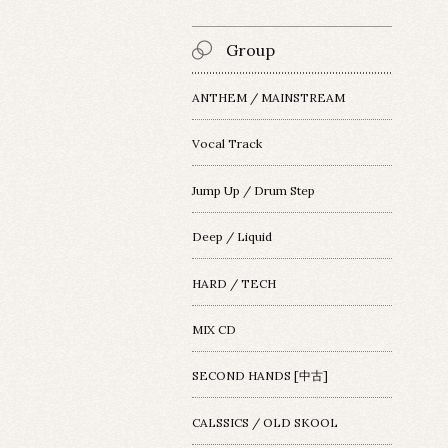
Group
ANTHEM / MAINSTREAM
Vocal Track
Jump Up / Drum Step
Deep / Liquid
HARD / TECH
MIX CD
SECOND HANDS [中古]
CALSSICS / OLD SKOOL