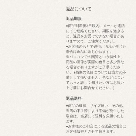
返品について
返品期限
●商品到着後3日以内にメールか電話
にてご連絡ください。期限を過ぎる
と、返品をお受けできない場合があ
りますので、ご注意ください。
●お客様のもとで破損、汚れが生じた
場合は返品に応じかねます。
※パソコンでの閲覧という特性上、
商品の画像が実際の色目と多少異な
る場合が有りますがご了承くださ
い。 (画像の色目については当方の不
備として扱いません。色などについ
てもっと詳しく知りたい方はお買い
上げ前にお問合せください。)
返品送料
●商品の破損、サイズ違い、その他、
当店の不手際により不備が発生した
場合は、当店にて送料を負担いたし
ます。
●お客様のご都合による返品の場合は
お客様負担とさせて頂きます。