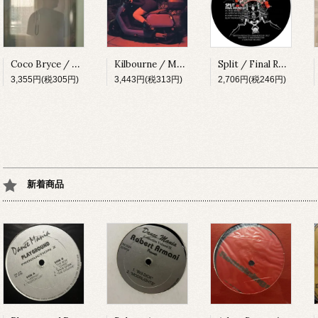
Coco Bryce / My Space [PRSPCT299][2023]
Kilbourne / Milkshake [PRSPCT304][2023]
Split / Final Round EP [SUBV03][2023]
3,355円(税305円)
3,443円(税313円)
2,706円(税246円)
新着商品