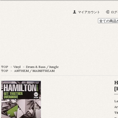
マイアカウント
ログ
TOP
>
Vinyl
>
Drum & Bass / Jungle
TOP
>
ANTHEM / MAINSTREAM
H
[
La
Ar
Ti