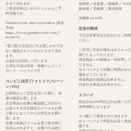
させて頂きます。
福岡県 / 佐賀県 / 長崎県 / 大分
ご来店日時はいかのリンクからご予
熊本県 / 宮崎県 / 鹿児島県
約可能です。
沖縄県 1,630円
Grindrecords visit reservation (来店
予約)
定形外郵便
https://www.grindrecord.com/?
下記注意事項をお読みの上ご利
mode=f2
ださい。
*受け取り日当日に引き渡しがができ
ご自宅に不在の場合はポストへ
ない場合はキャンセルとさせて頂き
届けとなっております。
ます。
発送商品への保険は一切付帯し
お会計は店頭にて行います。
りません。
お支払方法は現金・各種クレジット
ゆうパックより到着に時間がか
カード・ペイペイです。
場合がございます。
発送商品の追跡は出来ません。
コンビニ決済 (ファミリマ/ローソ
代金引き発送は出来ません。
ン/etc)
お客様からご注文を頂いた後に、在
エコハイ
庫の確認を致します。
税込み11,000円以上のお買い上
注文商品の在庫の確認後に当店から
送料無料となります。
お送りする注文確定のメールをお受
け取りになってからお支払をお願い
エコ配にて発送させて頂きます
致します。
ゆうパックより料金をお安く発
在庫の有無のメールを受け取る前に
能です。
決済をされますと、在庫の欠品時に
荷物の追跡を行えます。