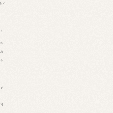
県 /
用く
のお
てお
かる
げで
。
送可