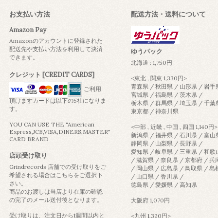
お支払い方法
配送方法・送料について
Amazon Pay
Amazonのアカウントに登録された
配送先や支払い方法を利用して決済
ゆうパック
できます。
北海道 : 1,750円
クレジット [CREDIT CARDS]
<東北 , 関東 1,330円>
青森県 / 秋田県 / 山形県 / 岩手
ご利用
宮城県 / 福島県 / 茨木県 /
頂けますカードは以下の5社になりま
栃木県 / 群馬県 / 埼玉県 / 千葉
す。
東京都 / 神奈川県
YOU CAN USE THE "American
<中部 , 近畿 , 中国 , 四国 1,140円>
Express,JCB,VISA,DINERS,MASTER"
新潟県 / 福井県 / 石川県 / 富山
CARD BRAND
静岡県 / 山梨県 / 長野県 /
愛知県 / 岐阜県 / 三重県 / 和
店頭受け取り
/ 滋賀県 / 奈良県 / 京都府 / 
Grindrecords 店舗での受け取りをご
/ 岡山県 / 広島県 / 鳥取県 / 
希望される場合はこちらをご選択下
/ 山口県 / 香川県 /
さい。
徳島県 / 愛媛県 / 高知県
商品のお渡しは当店より在庫の確認
の完了のメール送付後となります。
大阪府 1,070円
受け取りは、注文日から1週間以内と
<九州 1,320円>