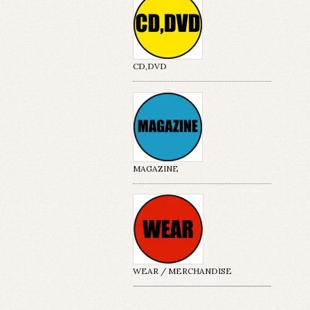
CD,DVD
MAGAZINE
WEAR / MERCHANDISE