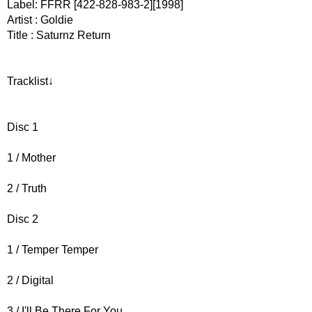
Label: FFRR [422-828-983-2][1998]
Artist : Goldie
Title : Saturnz Return
Tracklist↓
Disc 1
1 / Mother
2 / Truth
Disc 2
1 / Temper Temper
2 / Digital
3 / I'll Be There For You