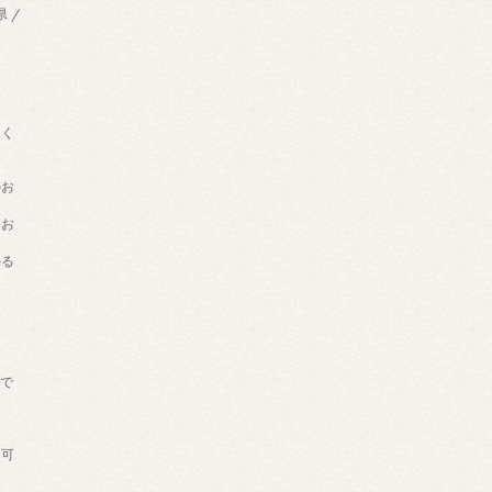
県 /
用く
のお
てお
かる
げで
。
送可