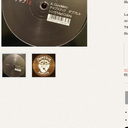
Sl
La
Ar
Ti
Si
S
特