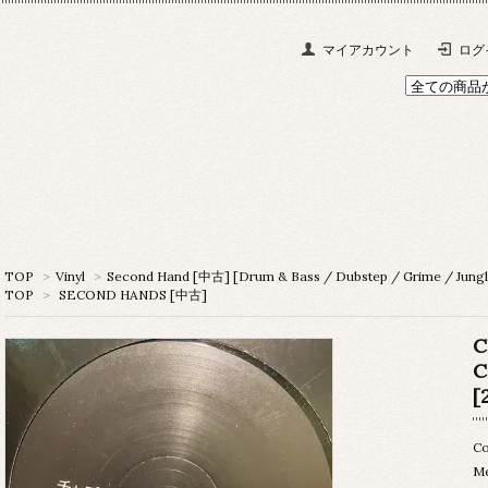
マイアカウント
ログ
TOP
>
Vinyl
>
Second Hand [中古] [Drum & Bass / Dubstep / Grime / Jungl
TOP
>
SECOND HANDS [中古]
C
C
[
Co
M