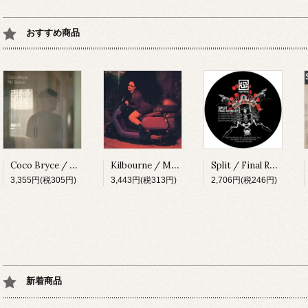
おすすめ商品
Coco Bryce / My Space [PRSPCT299][2023]
Kilbourne / Milkshake [PRSPCT304][2023]
Split / Final Round EP [SUBV03][2023]
3,355円(税305円)
3,443円(税313円)
2,706円(税246円)
新着商品