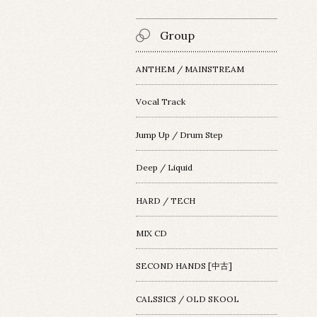
Group
ANTHEM / MAINSTREAM
Vocal Track
Jump Up / Drum Step
Deep / Liquid
HARD / TECH
MIX CD
SECOND HANDS [中古]
CALSSICS / OLD SKOOL