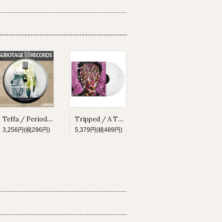
Teffa / Periodic Wave EP [SUBV04][2023]
Tripped / A Thing About Something [MADLP001][2023]
3,256円(税296円)
5,379円(税489円)