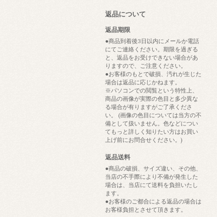
返品について
返品期限
●商品到着後3日以内にメールか電話
にてご連絡ください。期限を過ぎる
と、返品をお受けできない場合があ
りますので、ご注意ください。
●お客様のもとで破損、汚れが生じた
場合は返品に応じかねます。
※パソコンでの閲覧という特性上、
商品の画像が実際の色目と多少異な
る場合が有りますがご了承くださ
い。 (画像の色目については当方の不
備として扱いません。色などについ
てもっと詳しく知りたい方はお買い
上げ前にお問合せください。)
返品送料
●商品の破損、サイズ違い、その他、
当店の不手際により不備が発生した
場合は、当店にて送料を負担いたし
ます。
●お客様のご都合による返品の場合は
お客様負担とさせて頂きます。