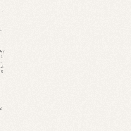
あっ
せ
必ず
りし
す。
来店
しま
帯
ng