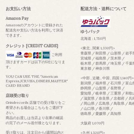
お支払い方法
配送方法・送料について
Amazon Pay
Amazonのアカウントに登録された
配送先や支払い方法を利用して決済
ゆうパック
できます。
北海道 : 1,750円
クレジット [CREDIT CARDS]
<東北 , 関東 1,330円>
青森県 / 秋田県 / 山形県 / 岩手
ご利用
宮城県 / 福島県 / 茨木県 /
頂けますカードは以下の5社になりま
栃木県 / 群馬県 / 埼玉県 / 千葉
す。
東京都 / 神奈川県
YOU CAN USE THE "American
<中部 , 近畿 , 中国 , 四国 1,140円>
Express,JCB,VISA,DINERS,MASTER"
新潟県 / 福井県 / 石川県 / 富山
CARD BRAND
静岡県 / 山梨県 / 長野県 /
愛知県 / 岐阜県 / 三重県 / 和
店頭受け取り
/ 滋賀県 / 奈良県 / 京都府 / 
Grindrecords 店舗での受け取りをご
/ 岡山県 / 広島県 / 鳥取県 / 
希望される場合はこちらをご選択下
/ 山口県 / 香川県 /
さい。
徳島県 / 愛媛県 / 高知県
商品のお渡しは当店より在庫の確認
の完了のメール送付後となります。
大阪府 1,070円
受け取りは、注文日から1週間以内と
<九州 1,320円>