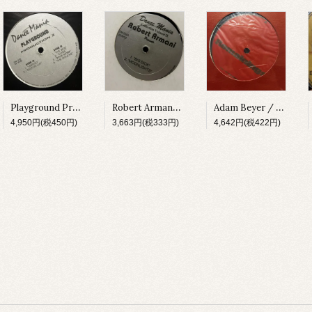
Playground Production Z / Vertigo [DM076][1994]
Robert Armani / Collection Volume II [DM222][1997]
Adam Beyer / Remainings [CODERED03][1997]
4,950円(税450円)
3,663円(税333円)
4,642円(税422円)