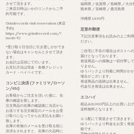
させて頂きます。
福岡県 / 佐賀県 / 長崎県 / 大分
ご来店日時はいかのリンクからご予
熊本県 / 宮崎県 / 鹿児島県
約可能です。
沖縄県 1,630円
Grindrecords visit reservation (来店
予約)
定形外郵便
https://www.grindrecord.com/?
下記注意事項をお読みの上ご利
mode=f2
ださい。
*受け取り日当日に引き渡しがができ
ご自宅に不在の場合はポストへ
ない場合はキャンセルとさせて頂き
届けとなっております。
ます。
発送商品への保険は一切付帯し
お会計は店頭にて行います。
りません。
お支払方法は現金・各種クレジット
ゆうパックより到着に時間がか
カード・ペイペイです。
場合がございます。
発送商品の追跡は出来ません。
コンビニ決済 (ファミリマ/ローソ
代金引き発送は出来ません。
ン/etc)
お客様からご注文を頂いた後に、在
エコハイ
庫の確認を致します。
税込み11,000円以上のお買い上
注文商品の在庫の確認後に当店から
送料無料となります。
お送りする注文確定のメールをお受
け取りになってからお支払をお願い
エコ配にて発送させて頂きます
致します。
ゆうパックより料金をお安く発
在庫の有無のメールを受け取る前に
能です。
決済をされますと、在庫の欠品時に
荷物の追跡を行えます。