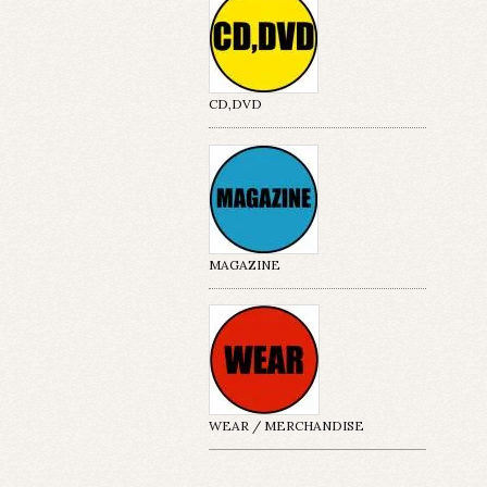
CD,DVD
MAGAZINE
WEAR / MERCHANDISE