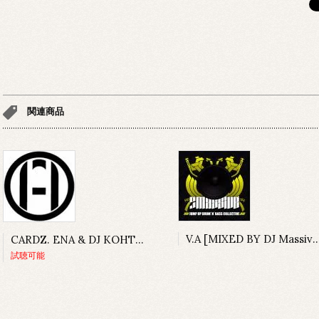
関連商品
V.A [MIXED BY DJ Massive] / Jump Up Drum'N'
CARDZ. ENA & DJ KOHTA / SHACKLES
試聴可能