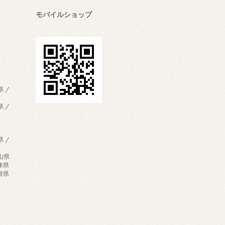
モバイルショップ
県 /
県 /
県 /
歌山県
兵庫県
島根県