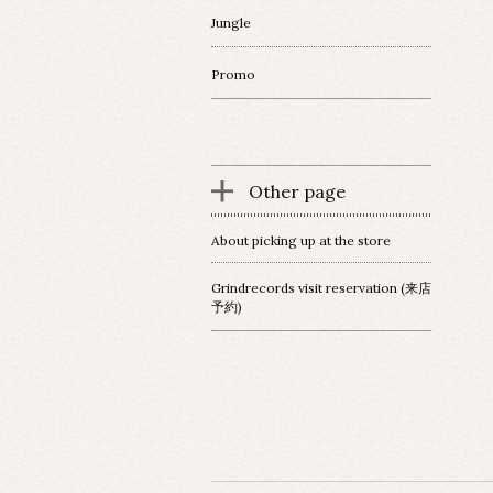
Jungle
Promo
Other page
About picking up at the store
Grindrecords visit reservation (来店
予約)