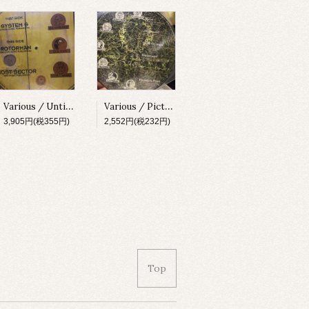
Various / Untitled [X-010][1996]
Various / Picture Disc [X-020][1997]
3,905円(税355円)
2,552円(税232円)
Top