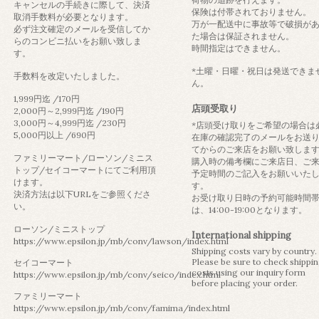
キャンセルの手続きに際して、決済
保険は付帯されておりません。
取消手数料が必要となります。
万が一配送中に事故等で破損が
必ず注文確定のメールを受信してか
た場合は保証されません。
らのコンビニ払いをお願い致しま
時間指定はできません。
す。
*土曜・日曜・祝日は発送できま
手数料を改定いたしました。
ん。
1,999円迄 /170円
店頭受取り
2,000円～2,999円迄 /190円
3,000円～4,999円迄 /230円
*店頭受け取りをご希望の場合は
5,000円以上 /690円
在庫の確認完了のメールをお送
てからのご来店をお願い致しま
ファミリーマート/ローソン/ミニス
購入時の備考欄にご来店日、ご
トップ/セイコーマートにてご利用頂
予定時間のご記入をお願いいた
けます。
す。
決済方法は以下URLをご参照くださ
お受け取り日時の予約可能時間
い。
は、14:00-19:00となります。
ローソン/ミニストップ
International shipping
https://www.epsilon.jp/mb/conv/lawson/index.html
Shipping costs vary by country.
Please be sure to check shippi
セイコーマート
costs using our inquiry form
https://www.epsilon.jp/mb/conv/seico/index.html
before placing your order.
ファミリーマート
https://www.epsilon.jp/mb/conv/famima/index.html