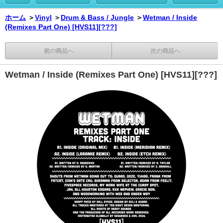
ホーム
＞
Vinyl
＞
Drum & Bass / Jungle
＞
Wetman / Inside
(Remixes Part One) [HVS11][???]
前の商品へ
次の商品へ
Wetman / Inside (Remixes Part One) [HVS11][???]