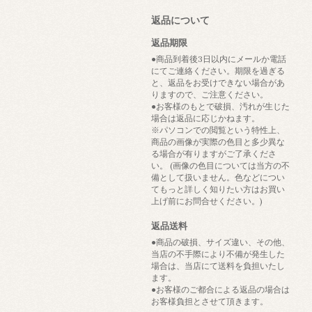
返品について
返品期限
●商品到着後3日以内にメールか電話
にてご連絡ください。期限を過ぎる
と、返品をお受けできない場合があ
りますので、ご注意ください。
●お客様のもとで破損、汚れが生じた
場合は返品に応じかねます。
※パソコンでの閲覧という特性上、
商品の画像が実際の色目と多少異な
る場合が有りますがご了承くださ
い。 (画像の色目については当方の不
備として扱いません。色などについ
てもっと詳しく知りたい方はお買い
上げ前にお問合せください。)
返品送料
●商品の破損、サイズ違い、その他、
当店の不手際により不備が発生した
場合は、当店にて送料を負担いたし
ます。
●お客様のご都合による返品の場合は
お客様負担とさせて頂きます。