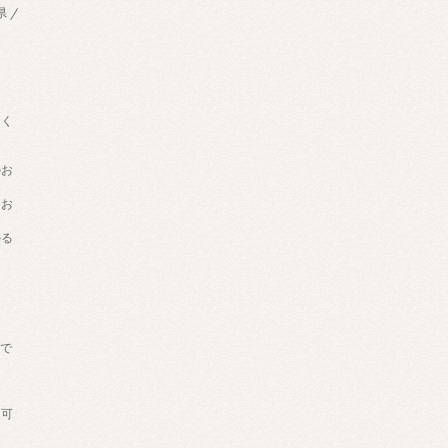
県 /
用く
のお
てお
かる
げで
。
送可