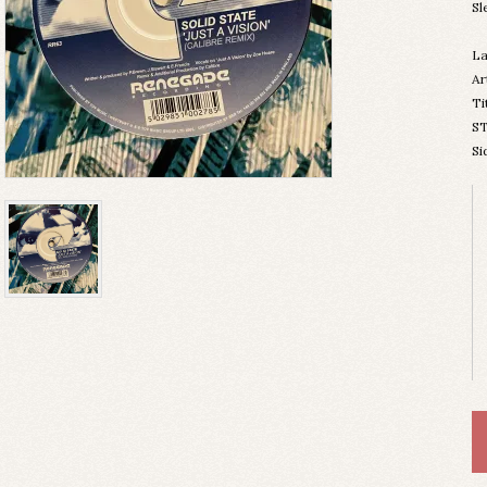
S
La
Ar
Ti
ST
Si