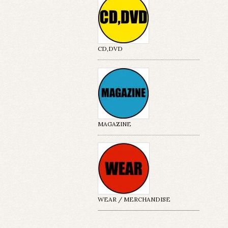
CD,DVD
MAGAZINE
WEAR / MERCHANDISE