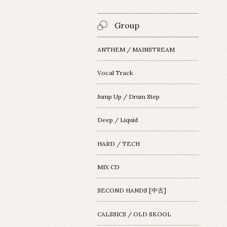
Group
ANTHEM / MAINSTREAM
Vocal Track
Jump Up / Drum Step
Deep / Liquid
HARD / TECH
MIX CD
SECOND HANDS [中古]
CALSSICS / OLD SKOOL