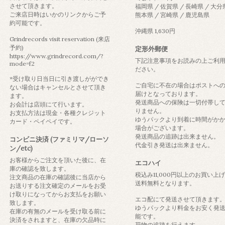
させて頂きます。
福岡県 / 佐賀県 / 長崎県 / 大分
ご来店日時はいかのリンクからご予
熊本県 / 宮崎県 / 鹿児島県
約可能です。
沖縄県 1,630円
Grindrecords visit reservation (来店
予約)
定形外郵便
https://www.grindrecord.com/?
下記注意事項をお読みの上ご利
mode=f2
ださい。
*受け取り日当日に引き渡しがができ
ご自宅に不在の場合はポストへ
ない場合はキャンセルとさせて頂き
届けとなっております。
ます。
発送商品への保険は一切付帯し
お会計は店頭にて行います。
りません。
お支払方法は現金・各種クレジット
ゆうパックより到着に時間がか
カード・ペイペイです。
場合がございます。
発送商品の追跡は出来ません。
コンビニ決済 (ファミリマ/ローソ
代金引き発送は出来ません。
ン/etc)
お客様からご注文を頂いた後に、在
エコハイ
庫の確認を致します。
税込み11,000円以上のお買い上
注文商品の在庫の確認後に当店から
送料無料となります。
お送りする注文確定のメールをお受
け取りになってからお支払をお願い
エコ配にて発送させて頂きます
致します。
ゆうパックより料金をお安く発
在庫の有無のメールを受け取る前に
能です。
決済をされますと、在庫の欠品時に
荷物の追跡を行えます。