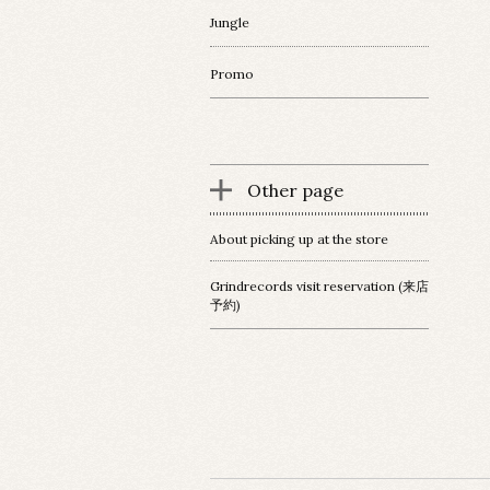
Jungle
Promo
Other page
About picking up at the store
Grindrecords visit reservation (来店
予約)