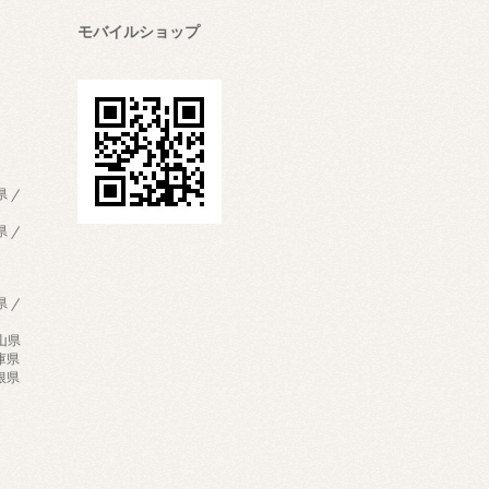
モバイルショップ
県 /
県 /
県 /
歌山県
兵庫県
島根県