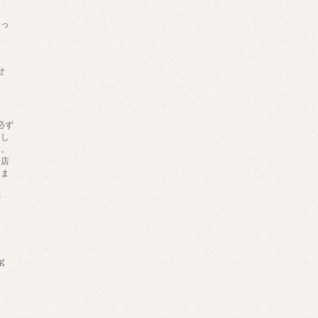
あっ
せ
必ず
りし
す。
来店
しま
帯
ng