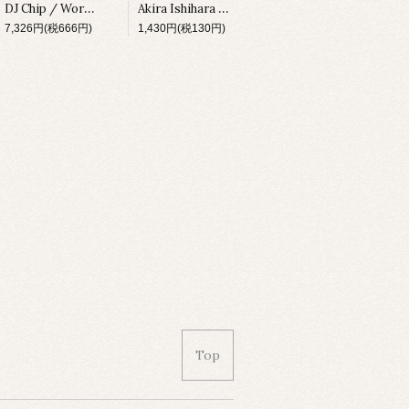
DJ Chip / Work Out [DM121][1995]
Akira Ishihara / Assign Of Peak [kaz48][2004]
7,326円(税666円)
1,430円(税130円)
Top