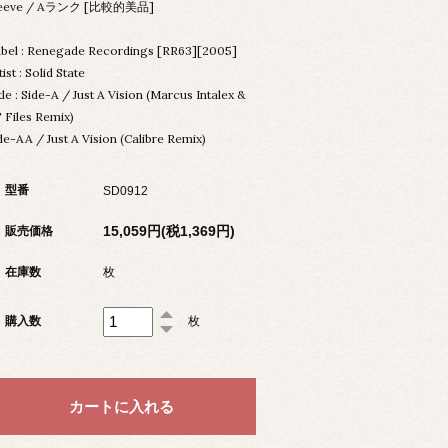
leeve / Aランク [比較的美品]
bel : Renegade Recordings [RR63][2005]
tist : Solid State
tle : Side-A / Just A Vision (Marcus Intalex &
 Files Remix)
de-AA / Just A Vision (Calibre Remix)
型番
SD0912
15,059円(税1,369円)
販売価格
在庫数
枚
購入数
枚