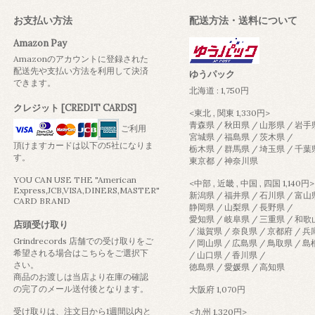
お支払い方法
配送方法・送料について
Amazon Pay
Amazonのアカウントに登録された
配送先や支払い方法を利用して決済
ゆうパック
できます。
北海道 : 1,750円
クレジット [CREDIT CARDS]
<東北 , 関東 1,330円>
青森県 / 秋田県 / 山形県 / 岩手
ご利用
宮城県 / 福島県 / 茨木県 /
頂けますカードは以下の5社になりま
栃木県 / 群馬県 / 埼玉県 / 千葉
す。
東京都 / 神奈川県
YOU CAN USE THE "American
<中部 , 近畿 , 中国 , 四国 1,140円>
Express,JCB,VISA,DINERS,MASTER"
新潟県 / 福井県 / 石川県 / 富山
CARD BRAND
静岡県 / 山梨県 / 長野県 /
愛知県 / 岐阜県 / 三重県 / 和
店頭受け取り
/ 滋賀県 / 奈良県 / 京都府 / 
Grindrecords 店舗での受け取りをご
/ 岡山県 / 広島県 / 鳥取県 / 
希望される場合はこちらをご選択下
/ 山口県 / 香川県 /
さい。
徳島県 / 愛媛県 / 高知県
商品のお渡しは当店より在庫の確認
の完了のメール送付後となります。
大阪府 1,070円
受け取りは、注文日から1週間以内と
<九州 1,320円>