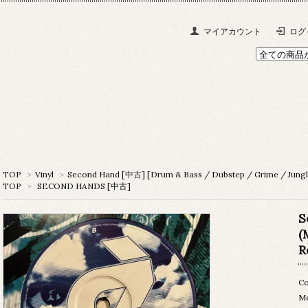
マイアカウント
ログ
TOP
>
Vinyl
>
Second Hand [中古] [Drum & Bass / Dubstep / Grime / Jungl
TOP
>
SECOND HANDS [中古]
S
(
R
Co
M