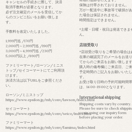
キャンセルの手続きに際して、決済
保険は付帯されておりません。
取消手数料が必要となります。
万が一配送中に事故等で破損が
必ず注文確定のメールを受信してか
た場合は保証されません。
らのコンビニ払いをお願い致しま
時間指定はできません。
す。
*土曜・日曜・祝日は発送できま
手数料を改定いたしました。
ん。
1,999円迄 /170円
店頭受取り
2,000円～2,999円迄 /190円
3,000円～4,999円迄 /230円
*店頭受け取りをご希望の場合は
5,000円以上 /690円
在庫の確認完了のメールをお送
てからのご来店をお願い致しま
ファミリーマート/ローソン/ミニス
購入時の備考欄にご来店日、ご
トップ/セイコーマートにてご利用頂
予定時間のご記入をお願いいた
けます。
す。
決済方法は以下URLをご参照くださ
お受け取り日時の予約可能時間
い。
は、14:00-19:00となります。
ローソン/ミニストップ
International shipping
https://www.epsilon.jp/mb/conv/lawson/index.html
Shipping costs vary by country.
Please be sure to check shippi
セイコーマート
costs using our inquiry form
https://www.epsilon.jp/mb/conv/seico/index.html
before placing your order.
ファミリーマート
https://www.epsilon.jp/mb/conv/famima/index.html