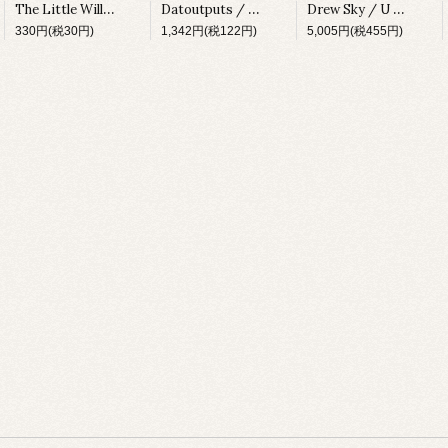
The Little Willies / The Little Willies [0946 3 52727 2 7][2006]
Datoutputs / Joyraid EP [PRRUK009][1997]
Drew Sky / U Got 2 Move [DM155][1996]
330円(税30円)
1,342円(税122円)
5,005円(税455円)