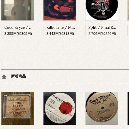
Coco Bryce / My Space [PRSPCT299][2023]
Kilbourne / Milkshake [PRSPCT304][2023]
Split / Final Round EP [SUBV03][2023]
3,355円(税305円)
3,443円(税313円)
2,706円(税246円)
新着商品