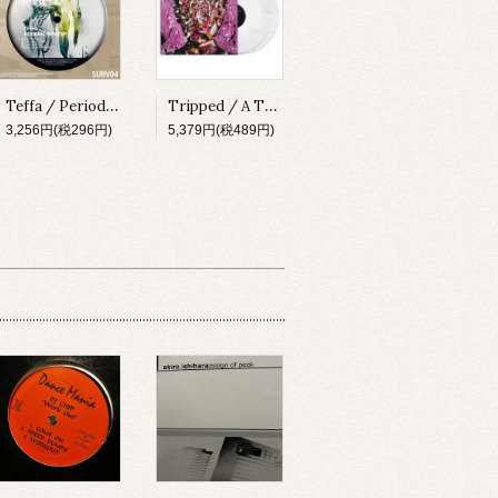
Teffa / Periodic Wave EP [SUBV04][2023]
Tripped / A Thing About Something [MADLP001][2023]
3,256円(税296円)
5,379円(税489円)