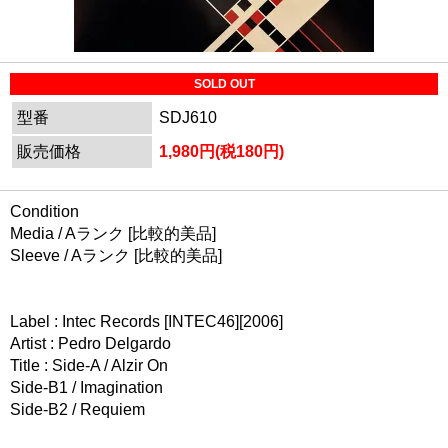
SOLD OUT
型番
SDJ610
販売価格
1,980円(税180円)
Condition
Media / Aランク [比較的美品]
Sleeve / Aランク [比較的美品]
Label : Intec Records [INTEC46][2006]
Artist : Pedro Delgardo
Title : Side-A / Alzir On
Side-B1 / Imagination
Side-B2 / Requiem