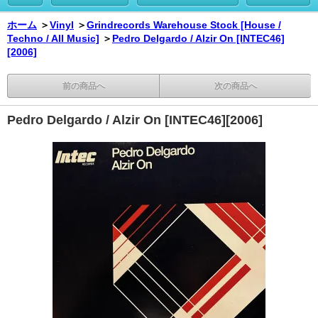
ホーム
＞
Vinyl
＞
Grindrecords Warehouse Stock [House /
Techno / All Music]
＞
Pedro Delgardo / Alzir On [INTEC46]
[2006]
前の商品へ
次の商品へ
Pedro Delgardo / Alzir On [INTEC46][2006]