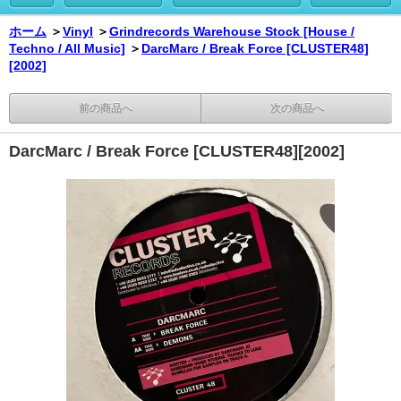
ホーム
＞
Vinyl
＞
Grindrecords Warehouse Stock [House /
Techno / All Music]
＞
DarcMarc / Break Force [CLUSTER48]
[2002]
前の商品へ
次の商品へ
DarcMarc / Break Force [CLUSTER48][2002]