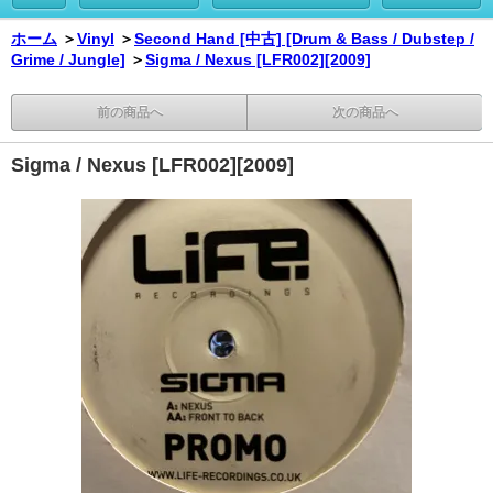
ホーム
＞
Vinyl
＞
Second Hand [中古] [Drum & Bass / Dubstep /
Grime / Jungle]
＞
Sigma / Nexus [LFR002][2009]
前の商品へ
次の商品へ
Sigma / Nexus [LFR002][2009]