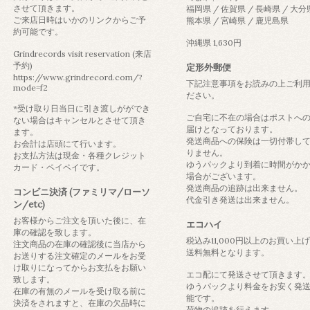
させて頂きます。
福岡県 / 佐賀県 / 長崎県 / 大分
ご来店日時はいかのリンクからご予
熊本県 / 宮崎県 / 鹿児島県
約可能です。
沖縄県 1,630円
Grindrecords visit reservation (来店
予約)
定形外郵便
https://www.grindrecord.com/?
下記注意事項をお読みの上ご利
mode=f2
ださい。
*受け取り日当日に引き渡しがができ
ご自宅に不在の場合はポストへ
ない場合はキャンセルとさせて頂き
届けとなっております。
ます。
発送商品への保険は一切付帯し
お会計は店頭にて行います。
りません。
お支払方法は現金・各種クレジット
ゆうパックより到着に時間がか
カード・ペイペイです。
場合がございます。
発送商品の追跡は出来ません。
コンビニ決済 (ファミリマ/ローソ
代金引き発送は出来ません。
ン/etc)
お客様からご注文を頂いた後に、在
エコハイ
庫の確認を致します。
税込み11,000円以上のお買い上
注文商品の在庫の確認後に当店から
送料無料となります。
お送りする注文確定のメールをお受
け取りになってからお支払をお願い
エコ配にて発送させて頂きます
致します。
ゆうパックより料金をお安く発
在庫の有無のメールを受け取る前に
能です。
決済をされますと、在庫の欠品時に
荷物の追跡を行えます。