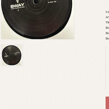
La
Ar
Ti
Si
Si
Si