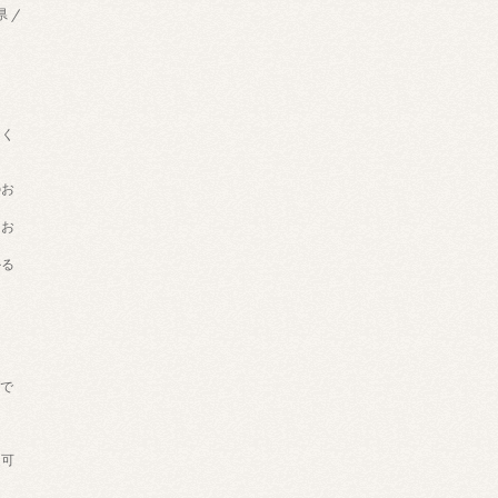
県 /
用く
のお
てお
かる
げで
。
送可