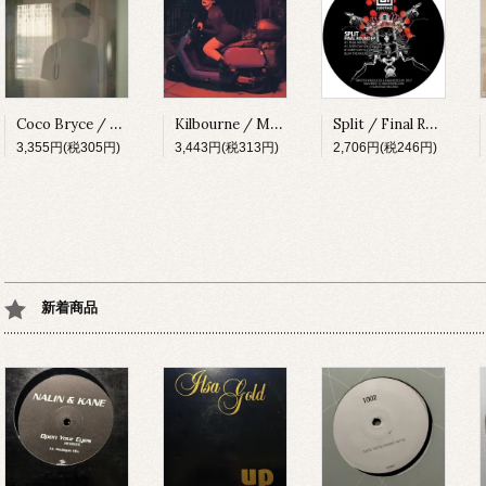
Coco Bryce / My Space [PRSPCT299][2023]
Kilbourne / Milkshake [PRSPCT304][2023]
Split / Final Round EP [SUBV03][2023]
3,355円(税305円)
3,443円(税313円)
2,706円(税246円)
新着商品