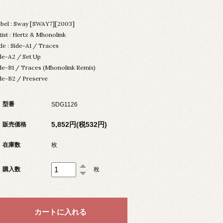
bel : Sway [SWAY7][2003]
tist : Hertz & Mhonolink
tle : Side-A1 / Traces
de-A2 / Set Up
de-B1 / Traces (Mhonolink Remix)
de-B2 / Preserve
型番
SDG1126
5,852円(税532円)
販売価格
在庫数
枚
購入数
枚