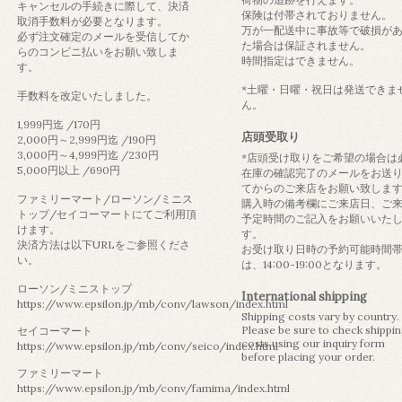
キャンセルの手続きに際して、決済
保険は付帯されておりません。
取消手数料が必要となります。
万が一配送中に事故等で破損が
必ず注文確定のメールを受信してか
た場合は保証されません。
らのコンビニ払いをお願い致しま
時間指定はできません。
す。
*土曜・日曜・祝日は発送できま
手数料を改定いたしました。
ん。
1,999円迄 /170円
店頭受取り
2,000円～2,999円迄 /190円
3,000円～4,999円迄 /230円
*店頭受け取りをご希望の場合は
5,000円以上 /690円
在庫の確認完了のメールをお送
てからのご来店をお願い致しま
ファミリーマート/ローソン/ミニス
購入時の備考欄にご来店日、ご
トップ/セイコーマートにてご利用頂
予定時間のご記入をお願いいた
けます。
す。
決済方法は以下URLをご参照くださ
お受け取り日時の予約可能時間
い。
は、14:00-19:00となります。
ローソン/ミニストップ
International shipping
https://www.epsilon.jp/mb/conv/lawson/index.html
Shipping costs vary by country.
Please be sure to check shippi
セイコーマート
costs using our inquiry form
https://www.epsilon.jp/mb/conv/seico/index.html
before placing your order.
ファミリーマート
https://www.epsilon.jp/mb/conv/famima/index.html