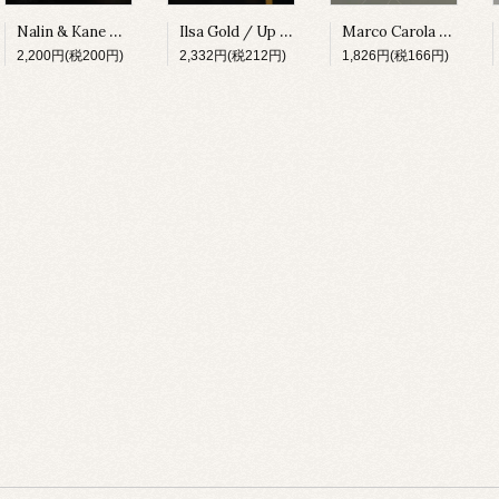
Nalin & Kane / Open Your Eyes (Remixes) [URBDJ2042][1999]
Ilsa Gold / Up [GIANT13][2002]
Marco Carola / 1002 (Hertz Compressed Remix) [ELPREMIX01][2005]
2,200円(税200円)
2,332円(税212円)
1,826円(税166円)