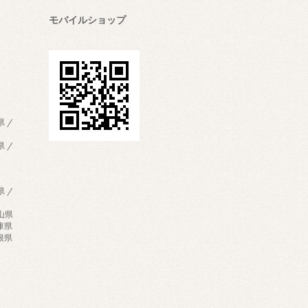
モバイルショップ
県 /
県 /
県 /
歌山県
兵庫県
島根県