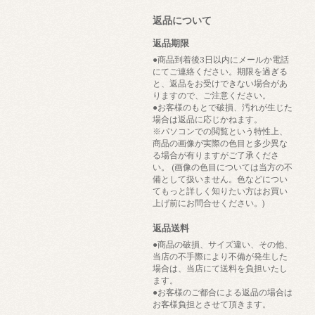
返品について
返品期限
●商品到着後3日以内にメールか電話
にてご連絡ください。期限を過ぎる
と、返品をお受けできない場合があ
りますので、ご注意ください。
●お客様のもとで破損、汚れが生じた
場合は返品に応じかねます。
※パソコンでの閲覧という特性上、
商品の画像が実際の色目と多少異な
る場合が有りますがご了承くださ
い。 (画像の色目については当方の不
備として扱いません。色などについ
てもっと詳しく知りたい方はお買い
上げ前にお問合せください。)
返品送料
●商品の破損、サイズ違い、その他、
当店の不手際により不備が発生した
場合は、当店にて送料を負担いたし
ます。
●お客様のご都合による返品の場合は
お客様負担とさせて頂きます。