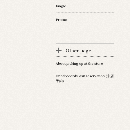
Jungle
Promo
Other page
About picking up at the store
Grindrecords visit reservation (来店
予約)