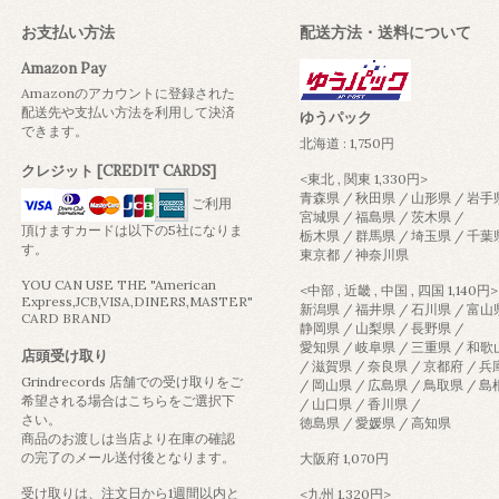
お支払い方法
配送方法・送料について
Amazon Pay
Amazonのアカウントに登録された
配送先や支払い方法を利用して決済
ゆうパック
できます。
北海道 : 1,750円
クレジット [CREDIT CARDS]
<東北 , 関東 1,330円>
青森県 / 秋田県 / 山形県 / 岩手
ご利用
宮城県 / 福島県 / 茨木県 /
頂けますカードは以下の5社になりま
栃木県 / 群馬県 / 埼玉県 / 千葉
す。
東京都 / 神奈川県
YOU CAN USE THE "American
<中部 , 近畿 , 中国 , 四国 1,140円>
Express,JCB,VISA,DINERS,MASTER"
新潟県 / 福井県 / 石川県 / 富山
CARD BRAND
静岡県 / 山梨県 / 長野県 /
愛知県 / 岐阜県 / 三重県 / 和
店頭受け取り
/ 滋賀県 / 奈良県 / 京都府 / 
Grindrecords 店舗での受け取りをご
/ 岡山県 / 広島県 / 鳥取県 / 
希望される場合はこちらをご選択下
/ 山口県 / 香川県 /
さい。
徳島県 / 愛媛県 / 高知県
商品のお渡しは当店より在庫の確認
の完了のメール送付後となります。
大阪府 1,070円
受け取りは、注文日から1週間以内と
<九州 1,320円>