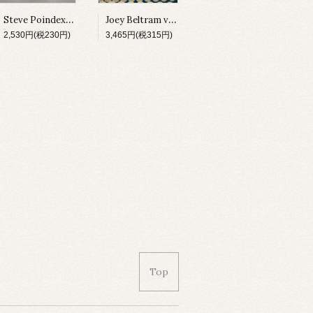
Steve Poindexter & Kareem Smith / Old-Skool [DJAX-UP-328][2000]
Joey Beltram vs. Technasia / The Start It Up (Remix) [GLASS001][2000]
2,530円(税230円)
3,465円(税315円)
Top