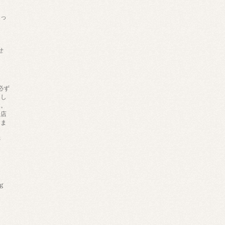
あっ
せ
必ず
りし
す。
来店
しま
帯
ng