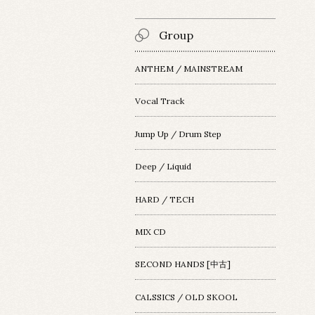
Group
ANTHEM / MAINSTREAM
Vocal Track
Jump Up / Drum Step
Deep / Liquid
HARD / TECH
MIX CD
SECOND HANDS [中古]
CALSSICS / OLD SKOOL