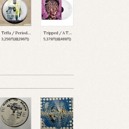
Teffa / Periodic Wave EP [SUBV04][2023]
Tripped / A Thing About Something [MADLP001][2023]
3,256円(税296円)
5,379円(税489円)