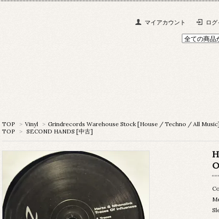
マイアカウント
ログ
TOP
>
Vinyl
>
Grindrecords Warehouse Stock [House / Techno / All Music
TOP
>
SECOND HANDS [中古]
H
O
Co
M
Sl