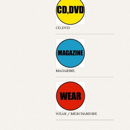
CD,DVD
MAGAZINE
WEAR / MERCHANDISE