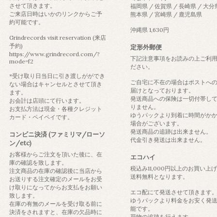
させて頂きます。
福岡県 / 佐賀県 / 長崎県 / 大分
ご来店日時はいかのリンクからご予
熊本県 / 宮崎県 / 鹿児島県
約可能です。
沖縄県 1,630円
Grindrecords visit reservation (来店
予約)
定形外郵便
https://www.grindrecord.com/?
下記注意事項をお読みの上ご利
mode=f2
ださい。
*受け取り日当日に引き渡しがができ
ご自宅に不在の場合はポストへ
ない場合はキャンセルとさせて頂き
届けとなっております。
ます。
発送商品への保険は一切付帯し
お会計は店頭にて行います。
りません。
お支払方法は現金・各種クレジット
ゆうパックより到着に時間がか
カード・ペイペイです。
場合がございます。
発送商品の追跡は出来ません。
コンビニ決済 (ファミリマ/ローソ
代金引き発送は出来ません。
ン/etc)
お客様からご注文を頂いた後に、在
エコハイ
庫の確認を致します。
税込み11,000円以上のお買い上
注文商品の在庫の確認後に当店から
送料無料となります。
お送りする注文確定のメールをお受
け取りになってからお支払をお願い
エコ配にて発送させて頂きます
致します。
ゆうパックより料金をお安く発
在庫の有無のメールを受け取る前に
能です。
決済をされますと、在庫の欠品時に
荷物の追跡を行えます。