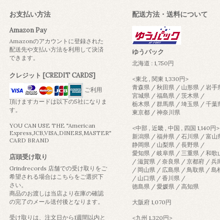
お支払い方法
配送方法・送料について
Amazon Pay
Amazonのアカウントに登録された
配送先や支払い方法を利用して決済
ゆうパック
できます。
北海道 : 1,750円
クレジット [CREDIT CARDS]
<東北 , 関東 1,330円>
青森県 / 秋田県 / 山形県 / 岩手
ご利用
宮城県 / 福島県 / 茨木県 /
頂けますカードは以下の5社になりま
栃木県 / 群馬県 / 埼玉県 / 千葉
す。
東京都 / 神奈川県
YOU CAN USE THE "American
<中部 , 近畿 , 中国 , 四国 1,140円>
Express,JCB,VISA,DINERS,MASTER"
新潟県 / 福井県 / 石川県 / 富山
CARD BRAND
静岡県 / 山梨県 / 長野県 /
愛知県 / 岐阜県 / 三重県 / 和
店頭受け取り
/ 滋賀県 / 奈良県 / 京都府 / 
Grindrecords 店舗での受け取りをご
/ 岡山県 / 広島県 / 鳥取県 / 
希望される場合はこちらをご選択下
/ 山口県 / 香川県 /
さい。
徳島県 / 愛媛県 / 高知県
商品のお渡しは当店より在庫の確認
の完了のメール送付後となります。
大阪府 1,070円
受け取りは、注文日から1週間以内と
<九州 1,320円>