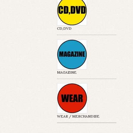
CD,DVD
MAGAZINE
WEAR / MERCHANDISE