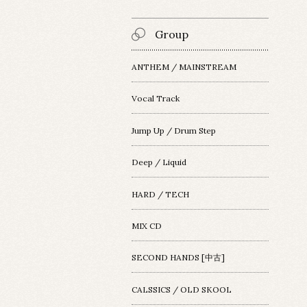
Group
ANTHEM / MAINSTREAM
Vocal Track
Jump Up / Drum Step
Deep / Liquid
HARD / TECH
MIX CD
SECOND HANDS [中古]
CALSSICS / OLD SKOOL