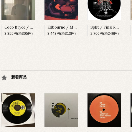
Coco Bryce / My Space [PRSPCT299][2023]
Kilbourne / Milkshake [PRSPCT304][2023]
Split / Final Round EP [SUBV03][2023]
3,355円(税305円)
3,443円(税313円)
2,706円(税246円)
新着商品