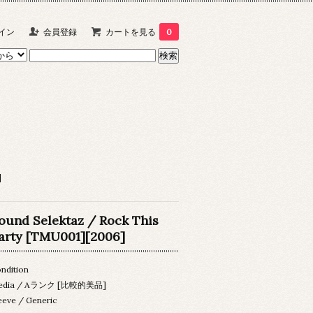
イン
会員登録
カートを見る
0
]
ound Selektaz / Rock This
arty [TMU001][2006]
ndition
edia / Aランク [比較的美品]
eeve / Generic