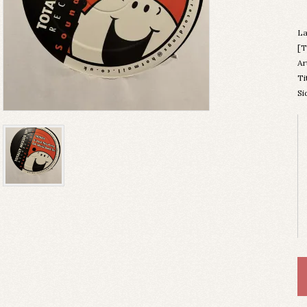
La
[
Ar
Ti
Si