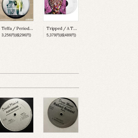
Teffa / Periodic Wave EP [SUBV04][2023]
Tripped / A Thing About Something [MADLP001][2023]
3,256円(税296円)
5,379円(税489円)