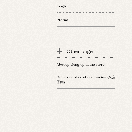
Jungle
Promo
Other page
About picking up at the store
Grindrecords visit reservation (来店
予約)