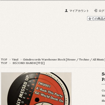
マイアカウント
ログ
TOP
>
Vinyl
>
Grindrecords Warehouse Stock [House / Techno / All Music
TOP
>
SECOND HANDS [中古]
S
P
Co
M
Sl