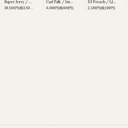
Super Jerry / Sweet Universe [none][1987]
Carl Falk / Impact Force EP [PATRNSPEC9.5][2006]
DJ Preach / Llexus EP [ASC007][2001]
38,500円(税3,500円)
4,499円(税409円)
2,189円(税199円)