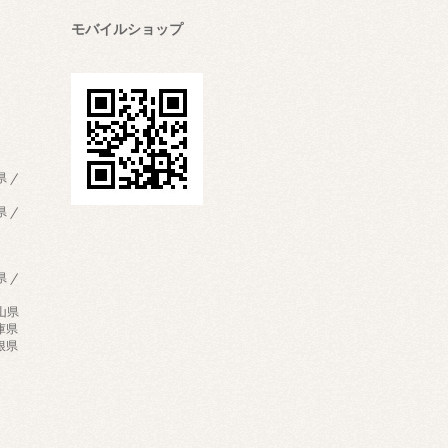
モバイルショップ
県 /
県 /
県 /
歌山県
兵庫県
島根県