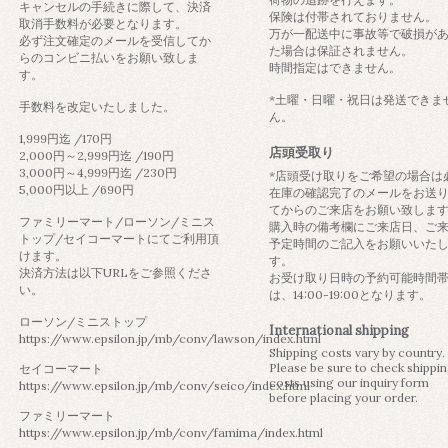
キャンセルの手続きに際して、決済
保険は付帯されておりません。
取消手数料が必要となります。
万が一配送中に事故等で破損が
必ず注文確定のメールを受信してか
た場合は保証されません。
らのコンビニ払いをお願い致しま
時間指定はできません。
す。
*土曜・日曜・祝日は発送できま
手数料を改定いたしました。
ん。
1,999円迄 /170円
店頭受取り
2,000円～2,999円迄 /190円
3,000円～4,999円迄 /230円
*店頭受け取りをご希望の場合は
5,000円以上 /690円
在庫の確認完了のメールをお送
てからのご来店をお願い致しま
ファミリーマート/ローソン/ミニス
購入時の備考欄にご来店日、ご
トップ/セイコーマートにてご利用頂
予定時間のご記入をお願いいた
けます。
す。
決済方法は以下URLをご参照くださ
お受け取り日時の予約可能時間
い。
は、14:00-19:00となります。
ローソン/ミニストップ
International shipping
https://www.epsilon.jp/mb/conv/lawson/index.html
Shipping costs vary by country.
Please be sure to check shippi
セイコーマート
costs using our inquiry form
https://www.epsilon.jp/mb/conv/seico/index.html
before placing your order.
ファミリーマート
https://www.epsilon.jp/mb/conv/famima/index.html