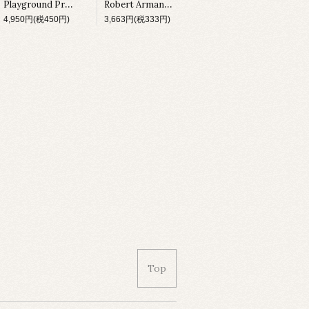
Playground Production Z / Vertigo [DM076][1994]
Robert Armani / Collection Volume II [DM222][1997]
4,950円(税450円)
3,663円(税333円)
Top