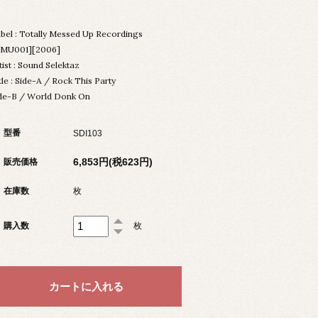
bel : Totally Messed Up Recordings
TMU001][2006]
tist : Sound Selektaz
tle : Side-A / Rock This Party
de-B / World Donk On
型番
SDI103
6,853円(税623円)
販売価格
在庫数
枚
購入数
枚