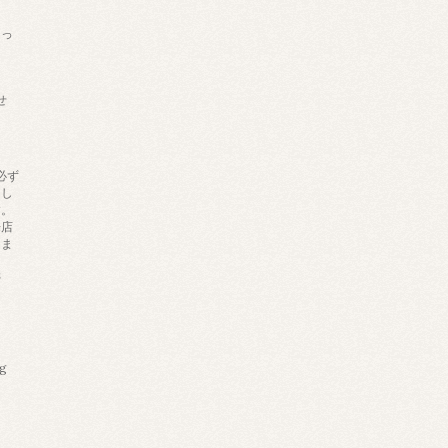
あっ
せ
必ず
りし
す。
来店
しま
帯
ng