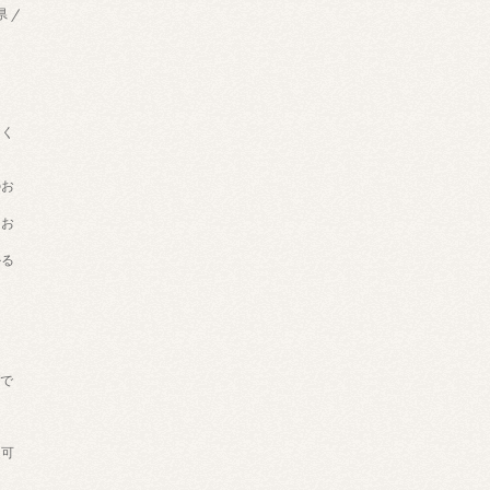
県 /
用く
のお
てお
かる
げで
。
送可