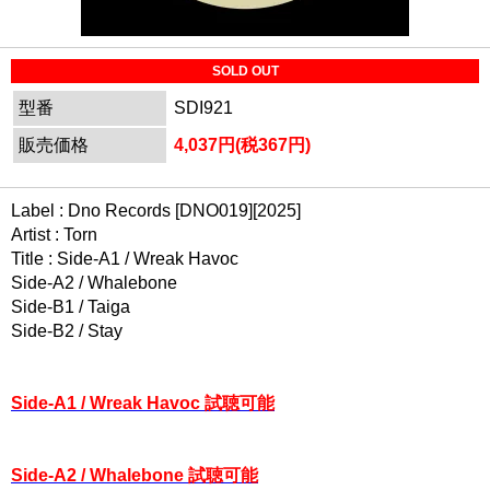
SOLD OUT
型番
SDI921
販売価格
4,037円(税367円)
Label : Dno Records [DNO019][2025]
Artist : Torn
Title : Side-A1 / Wreak Havoc
Side-A2 / Whalebone
Side-B1 / Taiga
Side-B2 / Stay
Side-A1 / Wreak Havoc 試聴可能
Side-A2 / Whalebone 試聴可能