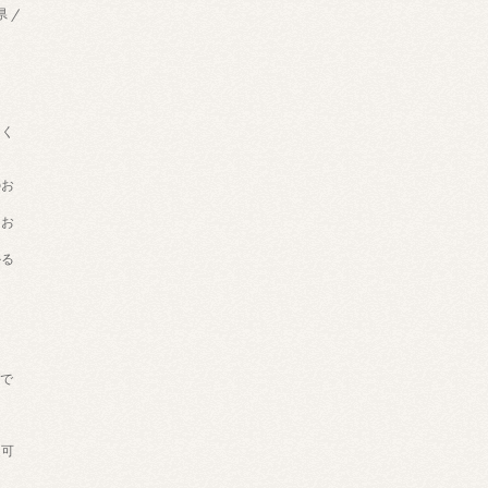
県 /
用く
のお
てお
かる
げで
。
送可