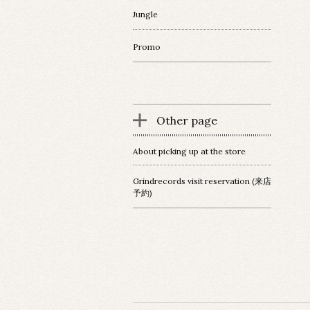
Jungle
Promo
Other page
About picking up at the store
Grindrecords visit reservation (来店
予約)