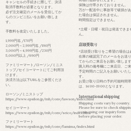
キャンセルの手続きに際して、決済
保険は付帯されておりません。
取消手数料が必要となります。
万が一配送中に事故等で破損が
必ず注文確定のメールを受信してか
た場合は保証されません。
らのコンビニ払いをお願い致しま
時間指定はできません。
す。
*土曜・日曜・祝日は発送できま
手数料を改定いたしました。
ん。
1,999円迄 /170円
店頭受取り
2,000円～2,999円迄 /190円
3,000円～4,999円迄 /230円
*店頭受け取りをご希望の場合は
5,000円以上 /690円
在庫の確認完了のメールをお送
てからのご来店をお願い致しま
ファミリーマート/ローソン/ミニス
購入時の備考欄にご来店日、ご
トップ/セイコーマートにてご利用頂
予定時間のご記入をお願いいた
けます。
す。
決済方法は以下URLをご参照くださ
お受け取り日時の予約可能時間
い。
は、14:00-19:00となります。
ローソン/ミニストップ
International shipping
https://www.epsilon.jp/mb/conv/lawson/index.html
Shipping costs vary by country.
Please be sure to check shippi
セイコーマート
costs using our inquiry form
https://www.epsilon.jp/mb/conv/seico/index.html
before placing your order.
ファミリーマート
https://www.epsilon.jp/mb/conv/famima/index.html