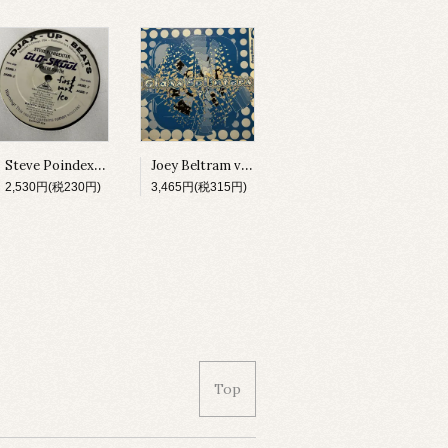
Steve Poindexter & Kareem Smith / Old-Skool [DJAX-UP-328][2000]
Joey Beltram vs. Technasia / The Start It Up (Remix) [GLASS001][2000]
2,530円(税230円)
3,465円(税315円)
Top