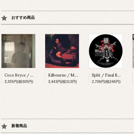
おすすめ商品
Coco Bryce / My Space [PRSPCT299][2023]
Kilbourne / Milkshake [PRSPCT304][2023]
Split / Final Round EP [SUBV03][2023]
3,355円(税305円)
3,443円(税313円)
2,706円(税246円)
新着商品