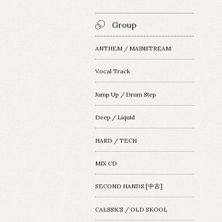
Group
ANTHEM / MAINSTREAM
Vocal Track
Jump Up / Drum Step
Deep / Liquid
HARD / TECH
MIX CD
SECOND HANDS [中古]
CALSSICS / OLD SKOOL