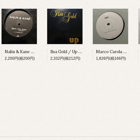
Nalin & Kane / Open Your Eyes (Remixes) [URBDJ2042][1999]
Ilsa Gold / Up [GIANT13][2002]
Marco Carola / 1002 (Hertz Compressed Remix) [ELPREMIX01][2005]
2,200円(税200円)
2,332円(税212円)
1,826円(税166円)