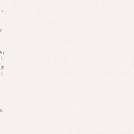
あっ
せ
必ず
りし
す。
来店
しま
帯
ng