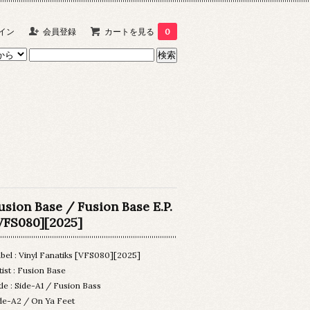
イン
会員登録
カートを見る
0
usion Base / Fusion Base E.P.
VFS080][2025]
bel : Vinyl Fanatiks [VFS080][2025]
tist : Fusion Base
tle : Side-A1 / Fusion Bass
de-A2 / On Ya Feet