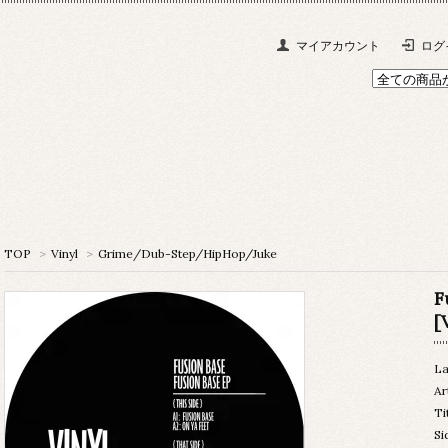
マイアカウント
ログ
TOP
>
Vinyl
>
Grime/Dub-Step/HipHop/Juke
F
[
La
Ar
Ti
Si