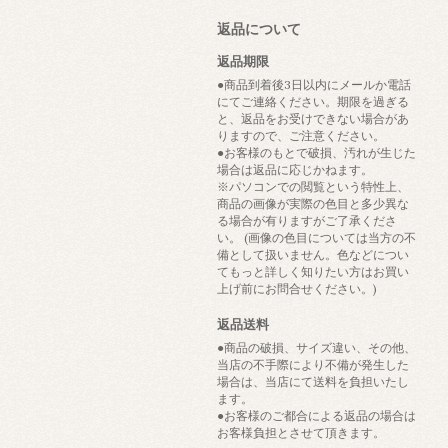
返品について
返品期限
●商品到着後3日以内にメールか電話
にてご連絡ください。期限を過ぎる
と、返品をお受けできない場合があ
りますので、ご注意ください。
●お客様のもとで破損、汚れが生じた
場合は返品に応じかねます。
※パソコンでの閲覧という特性上、
商品の画像が実際の色目と多少異な
る場合が有りますがご了承くださ
い。 (画像の色目については当方の不
備として扱いません。色などについ
てもっと詳しく知りたい方はお買い
上げ前にお問合せください。)
返品送料
●商品の破損、サイズ違い、その他、
当店の不手際により不備が発生した
場合は、当店にて送料を負担いたし
ます。
●お客様のご都合による返品の場合は
お客様負担とさせて頂きます。