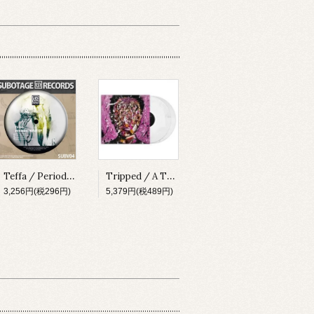
Teffa / Periodic Wave EP [SUBV04][2023]
Tripped / A Thing About Something [MADLP001][2023]
3,256円(税296円)
5,379円(税489円)