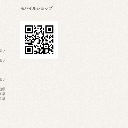
モバイルショップ
県 /
県 /
県 /
歌山県
兵庫県
島根県