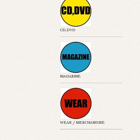
CD,DVD
MAGAZINE
WEAR / MERCHANDISE