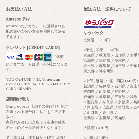
お支払い方法
配送方法・送料について
Amazon Pay
Amazonのアカウントに登録された
配送先や支払い方法を利用して決済
ゆうパック
できます。
北海道 : 1,750円
クレジット [CREDIT CARDS]
<東北 , 関東 1,330円>
青森県 / 秋田県 / 山形県 / 岩手
ご利用
宮城県 / 福島県 / 茨木県 /
頂けますカードは以下の5社になりま
栃木県 / 群馬県 / 埼玉県 / 千葉
す。
東京都 / 神奈川県
YOU CAN USE THE "American
<中部 , 近畿 , 中国 , 四国 1,140円>
Express,JCB,VISA,DINERS,MASTER"
新潟県 / 福井県 / 石川県 / 富山
CARD BRAND
静岡県 / 山梨県 / 長野県 /
愛知県 / 岐阜県 / 三重県 / 和
店頭受け取り
/ 滋賀県 / 奈良県 / 京都府 / 
Grindrecords 店舗での受け取りをご
/ 岡山県 / 広島県 / 鳥取県 / 
希望される場合はこちらをご選択下
/ 山口県 / 香川県 /
さい。
徳島県 / 愛媛県 / 高知県
商品のお渡しは当店より在庫の確認
の完了のメール送付後となります。
大阪府 1,070円
受け取りは、注文日から1週間以内と
<九州 1,320円>