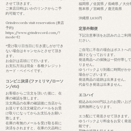
させて頂きます。
福岡県 / 佐賀県 / 長崎県 / 大分
ご来店日時はいかのリンクからご予
熊本県 / 宮崎県 / 鹿児島県
約可能です。
沖縄県 1,630円
Grindrecords visit reservation (来店
予約)
定形外郵便
https://www.grindrecord.com/?
下記注意事項をお読みの上ご利
mode=f2
ださい。
*受け取り日当日に引き渡しがができ
ご自宅に不在の場合はポストへ
ない場合はキャンセルとさせて頂き
届けとなっております。
ます。
発送商品への保険は一切付帯し
お会計は店頭にて行います。
りません。
お支払方法は現金・各種クレジット
ゆうパックより到着に時間がか
カード・ペイペイです。
場合がございます。
発送商品の追跡は出来ません。
コンビニ決済 (ファミリマ/ローソ
代金引き発送は出来ません。
ン/etc)
お客様からご注文を頂いた後に、在
エコハイ
庫の確認を致します。
税込み11,000円以上のお買い上
注文商品の在庫の確認後に当店から
送料無料となります。
お送りする注文確定のメールをお受
け取りになってからお支払をお願い
エコ配にて発送させて頂きます
致します。
ゆうパックより料金をお安く発
在庫の有無のメールを受け取る前に
能です。
決済をされますと、在庫の欠品時に
荷物の追跡を行えます。