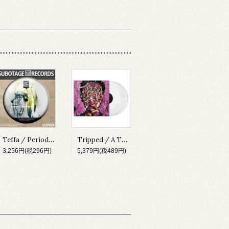
Teffa / Periodic Wave EP [SUBV04][2023]
Tripped / A Thing About Something [MADLP001][2023]
3,256円(税296円)
5,379円(税489円)