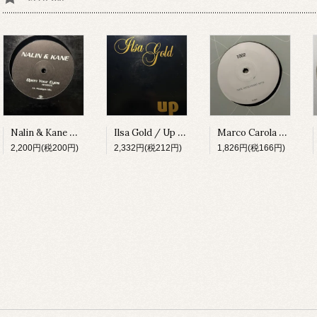
Nalin & Kane / Open Your Eyes (Remixes) [URBDJ2042][1999]
Ilsa Gold / Up [GIANT13][2002]
Marco Carola / 1002 (Hertz Compressed Remix) [ELPREMIX01][2005]
2,200円(税200円)
2,332円(税212円)
1,826円(税166円)