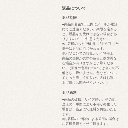
返品について
返品期限
●商品到着後3日以内にメールか電話
にてご連絡ください。期限を過ぎる
と、返品をお受けできない場合があ
りますので、ご注意ください。
●お客様のもとで破損、汚れが生じた
場合は返品に応じかねます。
※パソコンでの閲覧という特性上、
商品の画像が実際の色目と多少異な
る場合が有りますがご了承くださ
い。 (画像の色目については当方の不
備として扱いません。色などについ
てもっと詳しく知りたい方はお買い
上げ前にお問合せください。)
返品送料
●商品の破損、サイズ違い、その他、
当店の不手際により不備が発生した
場合は、当店にて送料を負担いたし
ます。
●お客様のご都合による返品の場合は
お客様負担とさせて頂きます。