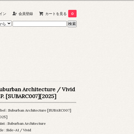
イン
会員登録
カートを見る
0
uburban Architecture / Vivid
.P. [SUBARC007][2025]
bel : Suburban Architecture [SUBARC007]
025]
tist : Suburban Architecture
tle : Side-A1 / Vivid