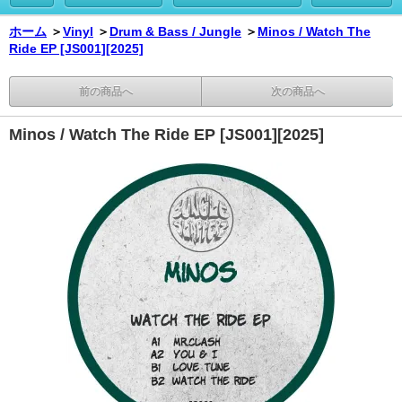
ホーム
＞
Vinyl
＞
Drum & Bass / Jungle
＞
Minos / Watch The
Ride EP [JS001][2025]
前の商品へ
次の商品へ
Minos / Watch The Ride EP [JS001][2025]