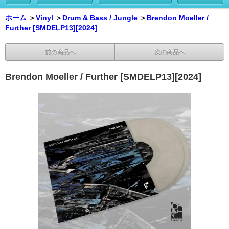
ホーム
＞
Vinyl
＞
Drum & Bass / Jungle
＞
Brendon Moeller /
Further [SMDELP13][2024]
前の商品へ
次の商品へ
Brendon Moeller / Further [SMDELP13][2024]