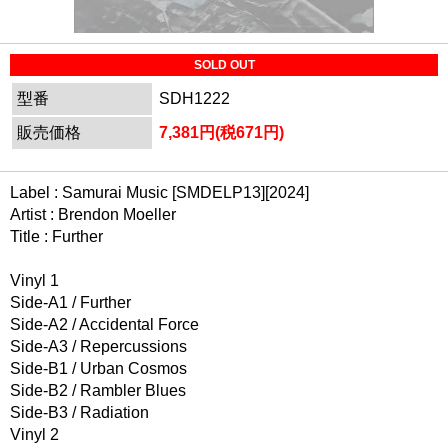
SOLD OUT
型番
SDH1222
販売価格
7,381円(税671円)
Label : Samurai Music [SMDELP13][2024]
Artist : Brendon Moeller
Title : Further
Vinyl 1
Side-A1 / Further
Side-A2 / Accidental Force
Side-A3 / Repercussions
Side-B1 / Urban Cosmos
Side-B2 / Rambler Blues
Side-B3 / Radiation
Vinyl 2