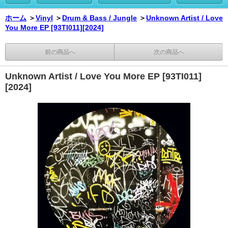
ホーム
＞
Vinyl
＞
Drum & Bass / Jungle
＞
Unknown Artist / Love
You More EP [93TI011][2024]
前の商品へ
次の商品へ
Unknown Artist / Love You More EP [93TI011]
[2024]