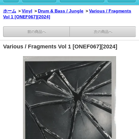
ホーム
＞
Vinyl
＞
Drum & Bass / Jungle
＞
Various / Fragments
Vol 1 [ONEF067][2024]
前の商品へ
次の商品へ
Various / Fragments Vol 1 [ONEF067][2024]