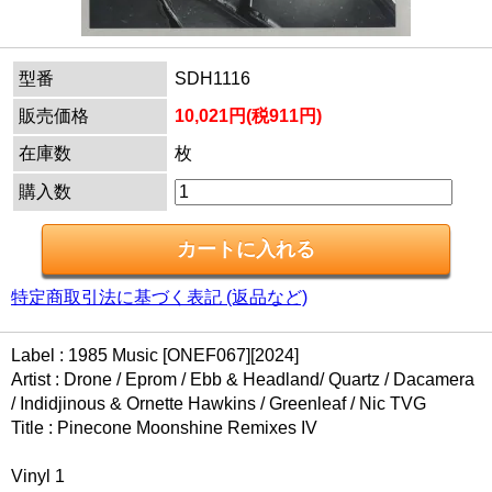
型番
SDH1116
販売価格
10,021円(税911円)
在庫数
枚
購入数
特定商取引法に基づく表記 (返品など)
Label : 1985 Music [ONEF067][2024]
Artist : Drone / Eprom / Ebb & Headland/ Quartz / Dacamera
/ Indidjinous & Ornette Hawkins / Greenleaf / Nic TVG
Title : Pinecone Moonshine Remixes IV
Vinyl 1