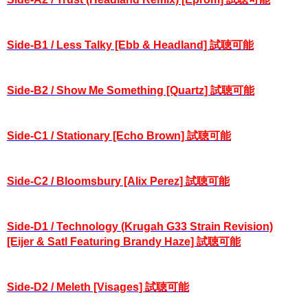
Side-B1 / Less Talky [Ebb & Headland] 試聴可能
Side-B2 / Show Me Something [Quartz] 試聴可能
Side-C1 / Stationary [Echo Brown] 試聴可能
Side-C2 / Bloomsbury [Alix Perez] 試聴可能
Side-D1 / Technology (Krugah G33 Strain Revision)
[Eijer & Satl Featuring Brandy Haze] 試聴可能
Side-D2 / Meleth [Visages] 試聴可能