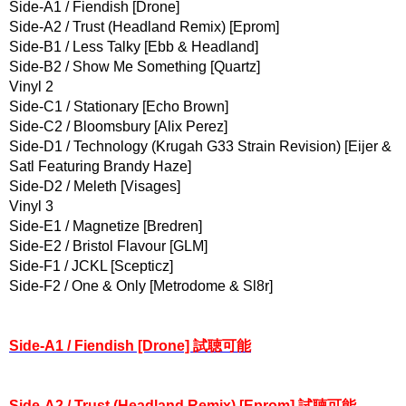
Side-A1 / Fiendish [Drone]
Side-A2 / Trust (Headland Remix) [Eprom]
Side-B1 / Less Talky [Ebb & Headland]
Side-B2 / Show Me Something [Quartz]
Vinyl 2
Side-C1 / Stationary [Echo Brown]
Side-C2 / Bloomsbury [Alix Perez]
Side-D1 / Technology (Krugah G33 Strain Revision) [Eijer &
Satl Featuring Brandy Haze]
Side-D2 / Meleth [Visages]
Vinyl 3
Side-E1 / Magnetize [Bredren]
Side-E2 / Bristol Flavour [GLM]
Side-F1 / JCKL [Scepticz]
Side-F2 / One & Only [Metrodome & Sl8r]
Side-A1 / Fiendish [Drone] 試聴可能
Side-A2 / Trust (Headland Remix) [Eprom] 試聴可能