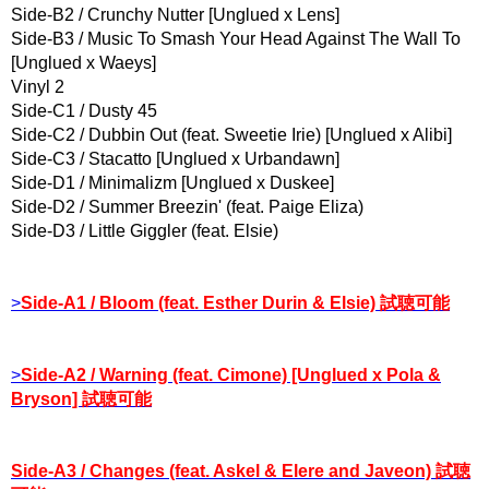
Side-B2 / Crunchy Nutter [Unglued x Lens]
Side-B3 / Music To Smash Your Head Against The Wall To
[Unglued x Waeys]
Vinyl 2
Side-C1 / Dusty 45
Side-C2 / Dubbin Out (feat. Sweetie Irie) [Unglued x Alibi]
Side-C3 / Stacatto [Unglued x Urbandawn]
Side-D1 / Minimalizm [Unglued x Duskee]
Side-D2 / Summer Breezin' (feat. Paige Eliza)
Side-D3 / Little Giggler (feat. Elsie)
>
Side-A1 / Bloom (feat. Esther Durin & Elsie) 試聴可能
>
Side-A2 / Warning (feat. Cimone) [Unglued x Pola &
Bryson] 試聴可能
Side-A3 / Changes (feat. Askel & Elere and Javeon) 試聴