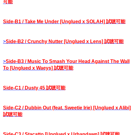
可能
Side-B1 / Take Me Under [Unglued x SOLAH] 試聴可能
>
Side-B2 / Crunchy Nutter [Unglued x Lens] 試聴可能
>
Side-B3 / Music To Smash Your Head Against The Wall
To [Unglued x Waeys] 試聴可能
Side-C1 / Dusty 45 試聴可能
Side-C2 / Dubbin Out (feat. Sweetie Irie) [Unglued x Alibi]
試聴可能
Side-C3 / Stacatto [Unglued x Urbandawn] 試聴可能