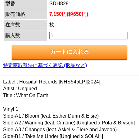
型番
SDH828
販売価格
7,150円(税650円)
在庫数
枚
購入数
特定商取引法に基づく表記 (返品など)
Label : Hospital Records [NHS545LP][2024]
Artist : Unglued
Title : What On Earth
Vinyl 1
Side-A1 / Bloom (feat. Esther Durin & Elsie)
Side-A2 / Warning (feat. Cimone) [Unglued x Pola & Bryson]
Side-A3 / Changes (feat. Askel & Elere and Javeon)
Side-B1 / Take Me Under [Unglued x SOLAH]