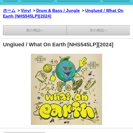
ホーム
＞
Vinyl
＞
Drum & Bass / Jungle
＞
Unglued / What On
Earth [NHS545LP][2024]
前の商品へ
次の商品へ
Unglued / What On Earth [NHS545LP][2024]