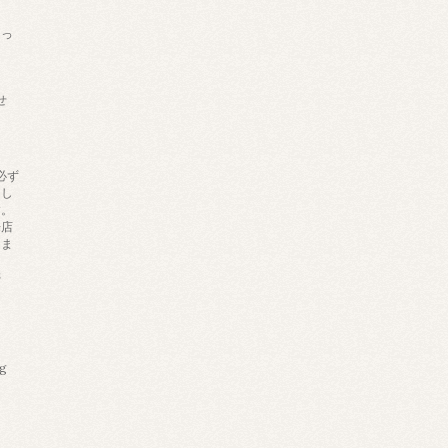
あっ
せ
必ず
りし
す。
来店
しま
帯
ng