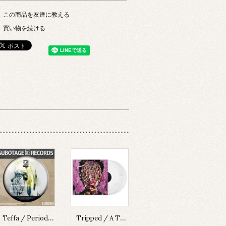
この商品を友達に教える
買い物を続ける
Teffa / Periodic Wave EP [SUBV04][2023]
Tripped / A Thing About Something [MADLP001][2023]