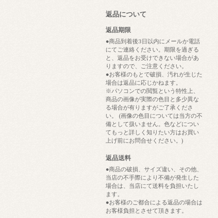
返品について
返品期限
●商品到着後3日以内にメールか電話
にてご連絡ください。期限を過ぎる
と、返品をお受けできない場合があ
りますので、ご注意ください。
●お客様のもとで破損、汚れが生じた
場合は返品に応じかねます。
※パソコンでの閲覧という特性上、
商品の画像が実際の色目と多少異な
る場合が有りますがご了承くださ
い。 (画像の色目については当方の不
備として扱いません。色などについ
てもっと詳しく知りたい方はお買い
上げ前にお問合せください。)
返品送料
●商品の破損、サイズ違い、その他、
当店の不手際により不備が発生した
場合は、当店にて送料を負担いたし
ます。
●お客様のご都合による返品の場合は
お客様負担とさせて頂きます。