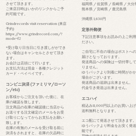
させて頂きます。
福岡県 / 佐賀県 / 長崎県 / 大分
ご来店日時はいかのリンクからご予
熊本県 / 宮崎県 / 鹿児島県
約可能です。
沖縄県 1,630円
Grindrecords visit reservation (来店
予約)
定形外郵便
https://www.grindrecord.com/?
下記注意事項をお読みの上ご利
mode=f2
ださい。
*受け取り日当日に引き渡しがができ
ご自宅に不在の場合はポストへ
ない場合はキャンセルとさせて頂き
届けとなっております。
ます。
発送商品への保険は一切付帯し
お会計は店頭にて行います。
りません。
お支払方法は現金・各種クレジット
ゆうパックより到着に時間がか
カード・ペイペイです。
場合がございます。
発送商品の追跡は出来ません。
コンビニ決済 (ファミリマ/ローソ
代金引き発送は出来ません。
ン/etc)
お客様からご注文を頂いた後に、在
エコハイ
庫の確認を致します。
税込み11,000円以上のお買い上
注文商品の在庫の確認後に当店から
送料無料となります。
お送りする注文確定のメールをお受
け取りになってからお支払をお願い
エコ配にて発送させて頂きます
致します。
ゆうパックより料金をお安く発
在庫の有無のメールを受け取る前に
能です。
決済をされますと、在庫の欠品時に
荷物の追跡を行えます。