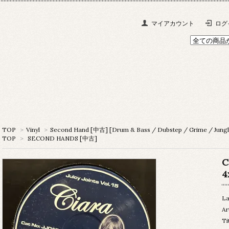
マイアカウント
ログ
TOP
>
Vinyl
>
Second Hand [中古] [Drum & Bass / Dubstep / Grime / Jungl
TOP
>
SECOND HANDS [中古]
C
4
La
Ar
Ti