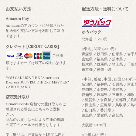
お支払い方法
配送方法・送料について
Amazon Pay
Amazonのアカウントに登録された
配送先や支払い方法を利用して決済
ゆうパック
できます。
北海道 : 1,750円
クレジット [CREDIT CARDS]
<東北 , 関東 1,330円>
青森県 / 秋田県 / 山形県 / 岩手
ご利用
宮城県 / 福島県 / 茨木県 /
頂けますカードは以下の5社になりま
栃木県 / 群馬県 / 埼玉県 / 千葉
す。
東京都 / 神奈川県
YOU CAN USE THE "American
<中部 , 近畿 , 中国 , 四国 1,140円>
Express,JCB,VISA,DINERS,MASTER"
新潟県 / 福井県 / 石川県 / 富山
CARD BRAND
静岡県 / 山梨県 / 長野県 /
愛知県 / 岐阜県 / 三重県 / 和
店頭受け取り
/ 滋賀県 / 奈良県 / 京都府 / 
Grindrecords 店舗での受け取りをご
/ 岡山県 / 広島県 / 鳥取県 / 
希望される場合はこちらをご選択下
/ 山口県 / 香川県 /
さい。
徳島県 / 愛媛県 / 高知県
商品のお渡しは当店より在庫の確認
の完了のメール送付後となります。
大阪府 1,070円
受け取りは、注文日から1週間以内と
<九州 1,320円>