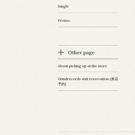
Jungle
Promo
Other page
About picking up at the store
Grindrecords visit reservation (来店
予約)