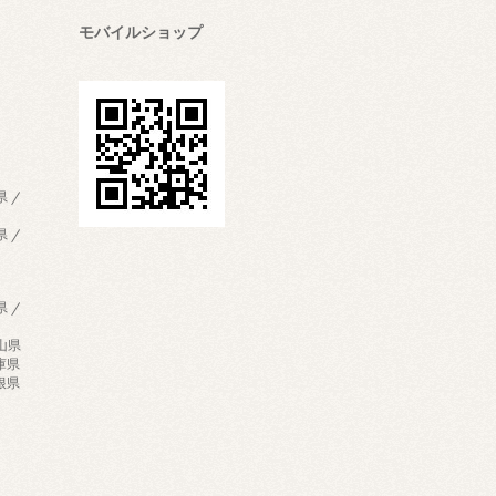
モバイルショップ
県 /
県 /
県 /
歌山県
兵庫県
島根県