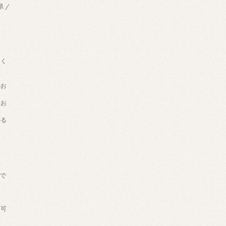
県 /
用く
のお
てお
かる
げで
。
送可