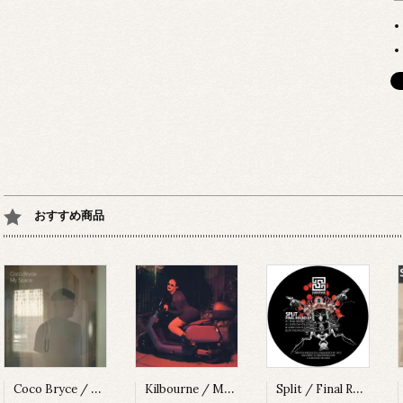
おすすめ商品
Coco Bryce / My Space [PRSPCT299][2023]
Kilbourne / Milkshake [PRSPCT304][2023]
Split / Final Round EP [SUBV03][2023]