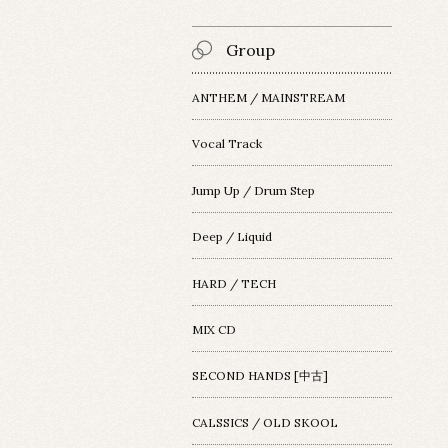
Group
ANTHEM / MAINSTREAM
Vocal Track
Jump Up / Drum Step
Deep / Liquid
HARD / TECH
MIX CD
SECOND HANDS [中古]
CALSSICS / OLD SKOOL