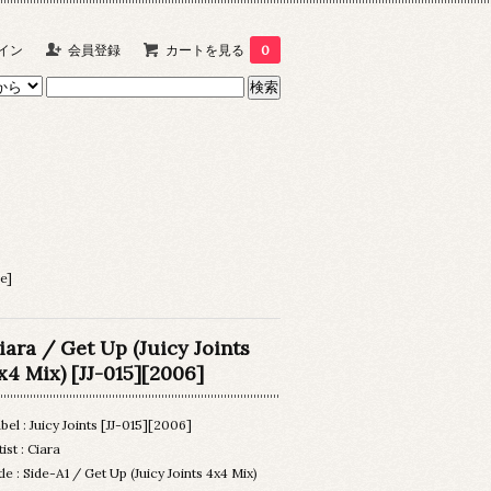
イン
会員登録
カートを見る
0
e]
iara / Get Up (Juicy Joints
x4 Mix) [JJ-015][2006]
bel : Juicy Joints [JJ-015][2006]
tist : Ciara
tle : Side-A1 / Get Up (Juicy Joints 4x4 Mix)