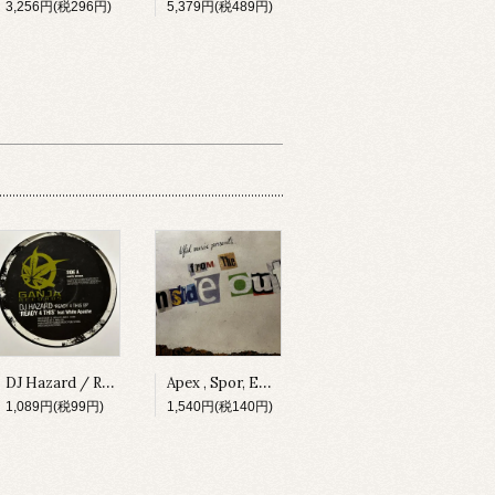
3,256円(税296円)
5,379円(税489円)
DJ Hazard / Ready 4 This -Only disc 1- [RPG004][2003]
Apex , Spor, Ewun & Evol Intent / Dirge -only disc 1- [LFTD003][2008]
1,089円(税99円)
1,540円(税140円)