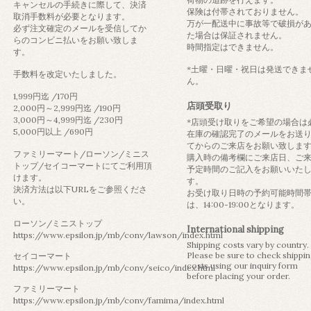
キャンセルの手続きに際して、決済
保険は付帯されておりません。
取消手数料が必要となります。
万が一配送中に事故等で破損が
必ず注文確定のメールを受信してか
た場合は保証されません。
らのコンビニ払いをお願い致しま
時間指定はできません。
す。
*土曜・日曜・祝日は発送できま
手数料を改定いたしました。
ん。
1,999円迄 /170円
店頭受取り
2,000円～2,999円迄 /190円
3,000円～4,999円迄 /230円
*店頭受け取りをご希望の場合は
5,000円以上 /690円
在庫の確認完了のメールをお送
てからのご来店をお願い致しま
ファミリーマート/ローソン/ミニス
購入時の備考欄にご来店日、ご
トップ/セイコーマートにてご利用頂
予定時間のご記入をお願いいた
けます。
す。
決済方法は以下URLをご参照くださ
お受け取り日時の予約可能時間
い。
は、14:00-19:00となります。
ローソン/ミニストップ
International shipping
https://www.epsilon.jp/mb/conv/lawson/index.html
Shipping costs vary by country.
Please be sure to check shippi
セイコーマート
costs using our inquiry form
https://www.epsilon.jp/mb/conv/seico/index.html
before placing your order.
ファミリーマート
https://www.epsilon.jp/mb/conv/famima/index.html