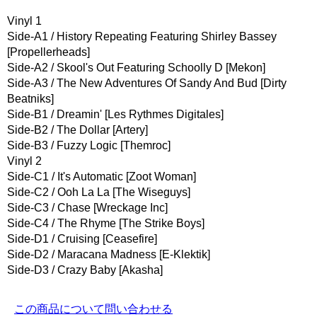
Vinyl 1
Side-A1 / History Repeating Featuring Shirley Bassey
[Propellerheads]
Side-A2 / Skool's Out Featuring Schoolly D [Mekon]
Side-A3 / The New Adventures Of Sandy And Bud [Dirty
Beatniks]
Side-B1 / Dreamin' [Les Rythmes Digitales]
Side-B2 / The Dollar [Artery]
Side-B3 / Fuzzy Logic [Themroc]
Vinyl 2
Side-C1 / It's Automatic [Zoot Woman]
Side-C2 / Ooh La La [The Wiseguys]
Side-C3 / Chase [Wreckage Inc]
Side-C4 / The Rhyme [The Strike Boys]
Side-D1 / Cruising [Ceasefire]
Side-D2 / Maracana Madness [E-Klektik]
Side-D3 / Crazy Baby [Akasha]
この商品について問い合わせる