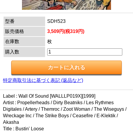
型番
SDH523
販売価格
3,509円(税319円)
在庫数
枚
購入数
特定商取引法に基づく表記 (返品など)
Label : Wall Of Sound [WALLLP019X][1999]
Artist : Propellerheads / Dirty Beatniks / Les Rythmes
Digitales / Artery / Themroc / Zoot Woman / The Wiseguys /
Wreckage Inc / The Strike Boys / Ceasefire / E-Klektik /
Akasha
Title : Bustin' Loose