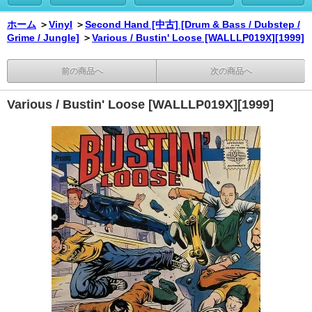
ホーム
＞
Vinyl
＞
Second Hand [中古] [Drum & Bass / Dubstep /
Grime / Jungle]
＞
Various / Bustin' Loose [WALLLP019X][1999]
前の商品へ
次の商品へ
Various / Bustin' Loose [WALLLP019X][1999]