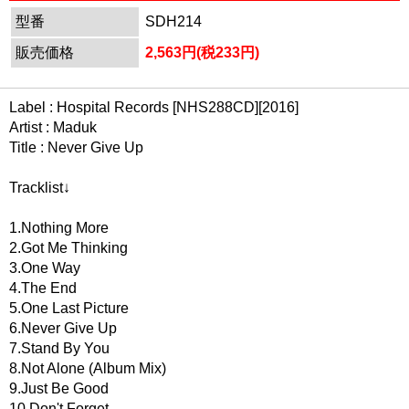
型番
SDH214
販売価格
2,563円(税233円)
Label : Hospital Records [NHS288CD][2016]
Artist : Maduk
Title : Never Give Up
Tracklist↓
1.Nothing More
2.Got Me Thinking
3.One Way
4.The End
5.One Last Picture
6.Never Give Up
7.Stand By You
8.Not Alone (Album Mix)
9.Just Be Good
10.Don't Forget