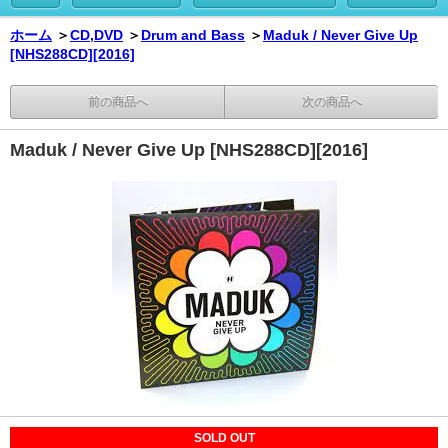
ホーム
＞
CD,DVD
＞
Drum and Bass
＞
Maduk / Never Give Up
[NHS288CD][2016]
前の商品へ
次の商品へ
Maduk / Never Give Up [NHS288CD][2016]
SOLD OUT