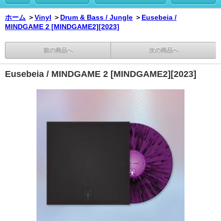
ホーム
＞
Vinyl
＞
Drum & Bass / Jungle
＞
Eusebeia /
MINDGAME 2 [MINDGAME2][2023]
前の商品へ
次の商品へ
Eusebeia / MINDGAME 2 [MINDGAME2][2023]