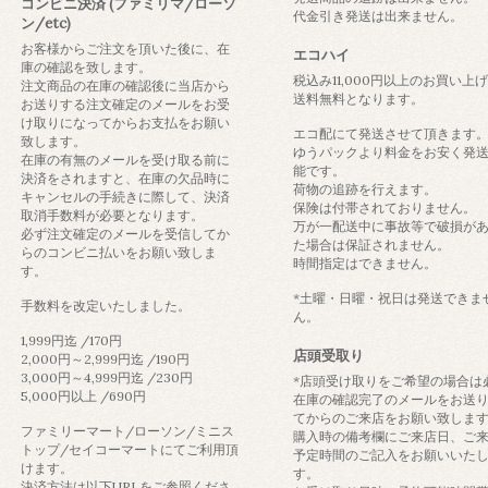
コンビニ決済 (ファミリマ/ローソ
代金引き発送は出来ません。
ン/etc)
お客様からご注文を頂いた後に、在
エコハイ
庫の確認を致します。
税込み11,000円以上のお買い上
注文商品の在庫の確認後に当店から
送料無料となります。
お送りする注文確定のメールをお受
け取りになってからお支払をお願い
エコ配にて発送させて頂きます
致します。
ゆうパックより料金をお安く発
在庫の有無のメールを受け取る前に
能です。
決済をされますと、在庫の欠品時に
荷物の追跡を行えます。
キャンセルの手続きに際して、決済
保険は付帯されておりません。
取消手数料が必要となります。
万が一配送中に事故等で破損が
必ず注文確定のメールを受信してか
た場合は保証されません。
らのコンビニ払いをお願い致しま
時間指定はできません。
す。
*土曜・日曜・祝日は発送できま
手数料を改定いたしました。
ん。
1,999円迄 /170円
店頭受取り
2,000円～2,999円迄 /190円
3,000円～4,999円迄 /230円
*店頭受け取りをご希望の場合は
5,000円以上 /690円
在庫の確認完了のメールをお送
てからのご来店をお願い致しま
ファミリーマート/ローソン/ミニス
購入時の備考欄にご来店日、ご
トップ/セイコーマートにてご利用頂
予定時間のご記入をお願いいた
けます。
す。
決済方法は以下URLをご参照くださ