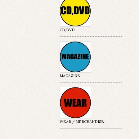
CD,DVD
MAGAZINE
WEAR / MERCHANDISE