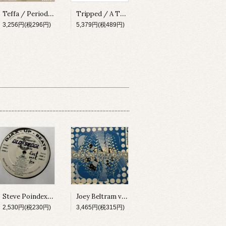
Teffa / Periodic Wave EP [SUBV04][2023]
Tripped / A Thing About Something [MADLP001][2023]
3,256円(税296円)
5,379円(税489円)
Steve Poindexter & Kareem Smith / Old-Skool [DJAX-UP-328][2000]
Joey Beltram vs. Technasia / The Start It Up (Remix) [GLASS001][2000]
2,530円(税230円)
3,465円(税315円)