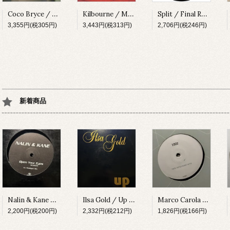
Coco Bryce / My Space [PRSPCT299][2023]
Kilbourne / Milkshake [PRSPCT304][2023]
Split / Final Round EP [SUBV03][2023]
3,355円(税305円)
3,443円(税313円)
2,706円(税246円)
新着商品
Nalin & Kane / Open Your Eyes (Remixes) [URBDJ2042][1999]
Ilsa Gold / Up [GIANT13][2002]
Marco Carola / 1002 (Hertz Compressed Remix) [ELPREMIX01][2005]
2,200円(税200円)
2,332円(税212円)
1,826円(税166円)