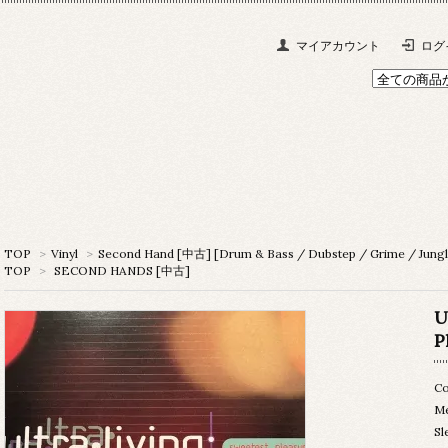
マイアカウント
ログ
TOP
>
Vinyl
>
Second Hand [中古] [Drum & Bass / Dubstep / Grime / Jungl
TOP
>
SECOND HANDS [中古]
U
P
Co
M
S