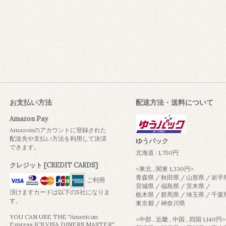
お支払い方法
配送方法・送料について
Amazon Pay
Amazonのアカウントに登録された
配送先や支払い方法を利用して決済
ゆうパック
できます。
北海道 : 1,750円
クレジット [CREDIT CARDS]
<東北 , 関東 1,330円>
青森県 / 秋田県 / 山形県 / 岩手
ご利用
宮城県 / 福島県 / 茨木県 /
頂けますカードは以下の5社になりま
栃木県 / 群馬県 / 埼玉県 / 千葉
す。
東京都 / 神奈川県
YOU CAN USE THE "American
<中部 , 近畿 , 中国 , 四国 1,140円>
Express,JCB,VISA,DINERS,MASTER"