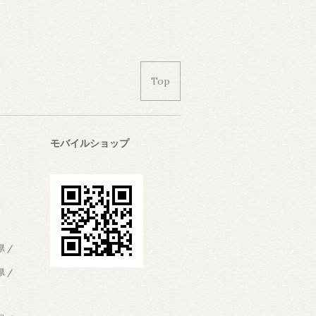
Top
モバイルショップ
県 /
県 /