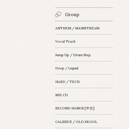
Group
ANTHEM / MAINSTREAM
Vocal Track
Jump Up / Drum Step
Deep / Liquid
HARD / TECH
MIX CD
SECOND HANDS [中古]
CALSSICS / OLD SKOOL