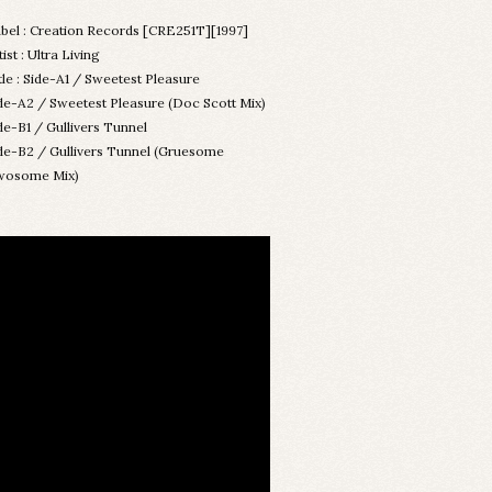
bel : Creation Records [CRE251T][1997]
tist : Ultra Living
tle : Side-A1 / Sweetest Pleasure
de-A2 / Sweetest Pleasure (Doc Scott Mix)
de-B1 / Gullivers Tunnel
de-B2 / Gullivers Tunnel (Gruesome
wosome Mix)