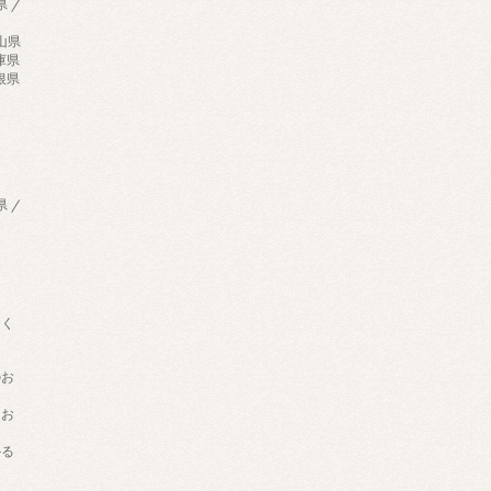
県 /
歌山県
兵庫県
島根県
県 /
用く
のお
てお
かる