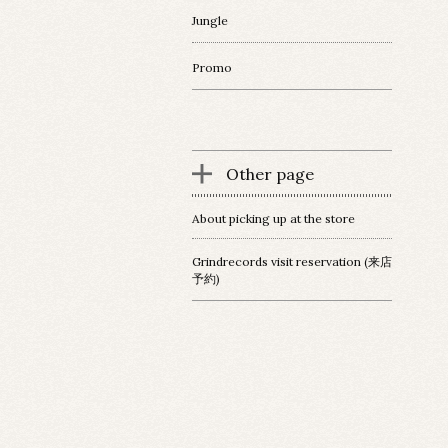
Jungle
Promo
Other page
About picking up at the store
Grindrecords visit reservation (来店
予約)