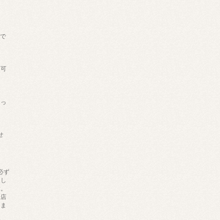
げで
。
送可
あっ
せ
必ず
りし
す。
来店
しま