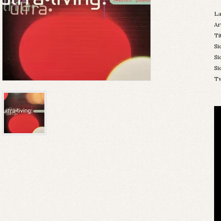
La
Ar
Ti
Si
Si
Si
T