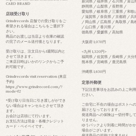
新潟県 / 福井県 / 石川県 / 富山
CARD BRAND
静岡県 / 山梨県 / 長野県 /
愛知県 / 岐阜県 / 三重県 / 和
店頭受け取り
/ 滋賀県 / 奈良県 / 京都府 / 
Grindrecords 店舗での受け取りをご
/ 岡山県 / 広島県 / 鳥取県 / 
希望される場合はこちらをご選択下
/ 山口県 / 香川県 /
さい。
徳島県 / 愛媛県 / 高知県
商品のお渡しは当店より在庫の確認
の完了のメール送付後となります。
大阪府 1,070円
受け取りは、注文日から1週間以内と
<九州 1,320円>
させて頂きます。
福岡県 / 佐賀県 / 長崎県 / 大分
ご来店日時はいかのリンクからご予
熊本県 / 宮崎県 / 鹿児島県
約可能です。
沖縄県 1,630円
Grindrecords visit reservation (来店
予約)
定形外郵便
https://www.grindrecord.com/?
下記注意事項をお読みの上ご利
mode=f2
ださい。
*受け取り日当日に引き渡しがができ
ご自宅に不在の場合はポストへ
ない場合はキャンセルとさせて頂き
届けとなっております。
ます。
発送商品への保険は一切付帯し
お会計は店頭にて行います。
りません。
お支払方法は現金・各種クレジット
ゆうパックより到着に時間がか
カード・ペイペイです。
場合がございます。
発送商品の追跡は出来ません。