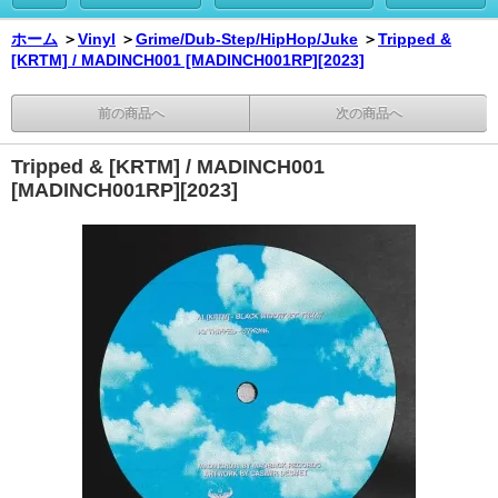
ホーム
＞
Vinyl
＞
Grime/Dub-Step/HipHop/Juke
＞
Tripped &
[KRTM] / MADINCH001 [MADINCH001RP][2023]
前の商品へ
次の商品へ
Tripped & [KRTM] / MADINCH001
[MADINCH001RP][2023]