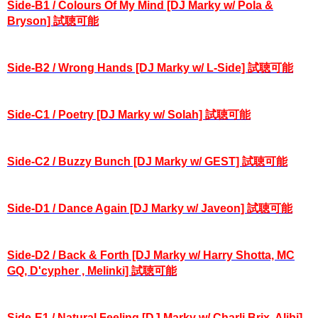
Side-B1 / Colours Of My Mind [DJ Marky w/ Pola &
Bryson] 試聴可能
Side-B2 / Wrong Hands [DJ Marky w/ L-Side] 試聴可能
Side-C1 / Poetry [DJ Marky w/ Solah] 試聴可能
Side-C2 / Buzzy Bunch [DJ Marky w/ GEST] 試聴可能
Side-D1 / Dance Again [DJ Marky w/ Javeon] 試聴可能
Side-D2 / Back & Forth [DJ Marky w/ Harry Shotta, MC
GQ, D'cypher , Melinki] 試聴可能
Side-E1 / Natural Feeling [DJ Marky w/ Charli Brix, Alibi]