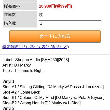
販売価格
10,989円(税999円)
在庫数
枚
購入数
特定商取引法に基づく表記 (返品など)
Label : Shogun Audio [SHA250][2023]
Artist : DJ Marky
Title : The Time Is Right
Vinyl 1
Side-A1 / Sliding Gliding [DJ Marky w/ Dossa & Locuzzed]
Side-A2 / Come Back
Side-B1 / Colours Of My Mind [DJ Marky w/ Pola & Bryson]
Side-B2 / Wrong Hands [DJ Marky w/ L-Side]
Vinyl 2