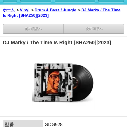
ホーム
＞
Vinyl
＞
Drum & Bass / Jungle
＞
DJ Marky / The Time
Is Right [SHA250][2023]
前の商品へ
次の商品へ
DJ Marky / The Time Is Right [SHA250][2023]
型番
SDG928