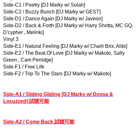
Side-C1 / Poetry [DJ Marky w/ Solah]
Side-C2 / Buzzy Bunch [DJ Marky w/ GEST]
Side-D1 / Dance Again [DJ Marky w/ Javeon]
Side-D2 / Back & Forth [DJ Marky w/ Harry Shotta, MC GQ,
D'cypher , Melinki]
Vinyl 3
Side-E1 / Natural Feeling [DJ Marky w/ Charli Brix, Alibi]
Side-E2 / The Beat Of Love [DJ Marky w/ Makoto, Sally
Green , Cam Perridge]
Side-F1 / Free Life
Side-F2 / Trip To The Stars [DJ Marky w/ Makoto]
Side-A1 / Sliding Gliding [DJ Marky w/ Dossa &
Locuzzed] 試聴可能
Side-A2 / Come Back 試聴可能