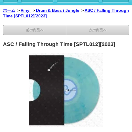
ホーム
＞
Vinyl
＞
Drum & Bass / Jungle
＞
ASC / Falling Through
Time [SPTL012][2023]
前の商品へ
次の商品へ
ASC / Falling Through Time [SPTL012][2023]