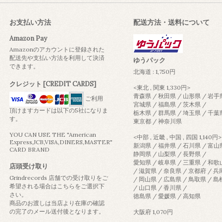
お支払い方法
配送方法・送料について
Amazon Pay
Amazonのアカウントに登録された
配送先や支払い方法を利用して決済
ゆうパック
できます。
北海道 : 1,750円
クレジット [CREDIT CARDS]
<東北 , 関東 1,330円>
青森県 / 秋田県 / 山形県 / 岩手
ご利用
宮城県 / 福島県 / 茨木県 /
頂けますカードは以下の5社になりま
栃木県 / 群馬県 / 埼玉県 / 千葉
す。
東京都 / 神奈川県
YOU CAN USE THE "American
<中部 , 近畿 , 中国 , 四国 1,140円>
Express,JCB,VISA,DINERS,MASTER"
新潟県 / 福井県 / 石川県 / 富山
CARD BRAND
静岡県 / 山梨県 / 長野県 /
愛知県 / 岐阜県 / 三重県 / 和
店頭受け取り
/ 滋賀県 / 奈良県 / 京都府 / 
Grindrecords 店舗での受け取りをご
/ 岡山県 / 広島県 / 鳥取県 / 
希望される場合はこちらをご選択下
/ 山口県 / 香川県 /
さい。
徳島県 / 愛媛県 / 高知県
商品のお渡しは当店より在庫の確認
の完了のメール送付後となります。
大阪府 1,070円