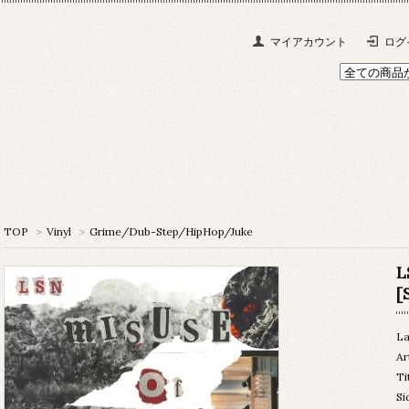
マイアカウント
ログ
TOP
>
Vinyl
>
Grime/Dub-Step/HipHop/Juke
L
[
La
Ar
Ti
Si