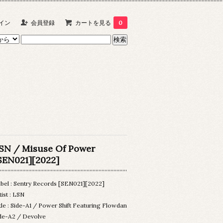
イン
会員登録
カートを見る
0
SN / Misuse Of Power
SEN021][2022]
bel : Sentry Records [SEN021][2022]
tist : LSN
tle : Side-A1 / Power Shift Featuring Flowdan
de-A2 / Devolve