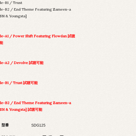
de-B1 / Trust
de-B2 / End Theme Featuring Zameen-a
SN & Youngsta]
de-A1 / Power Shift Featuring Flowdan 試聴
能
ide-A2 / Devolve 試聴可能
de-B1 / Trust 試聴可能
de-B2 / End Theme Featuring Zameen-a
LSN & Youngsta] 試聴可能
型番
SDG125