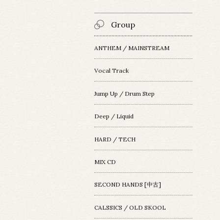
Group
ANTHEM / MAINSTREAM
Vocal Track
Jump Up / Drum Step
Deep / Liquid
HARD / TECH
MIX CD
SECOND HANDS [中古]
CALSSICS / OLD SKOOL