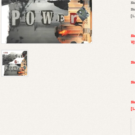
Si
Si
[L
Si
可
S
Si
Si
[