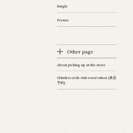
Jungle
Promo
Other page
About picking up at the store
Grindrecords visit reservation (来店
予約)