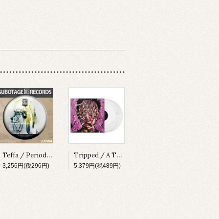
Teffa / Periodic Wave EP [SUBV04][2023]
Tripped / A Thing About Something [MADLP001][2023]
3,256円(税296円)
5,379円(税489円)