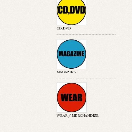
CD,DVD
MAGAZINE
WEAR / MERCHANDISE