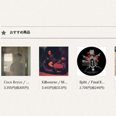
おすすめ商品
Coco Bryce / My Space [PRSPCT299][2023]
Kilbourne / Milkshake [PRSPCT304][2023]
Split / Final Round EP [SUBV03][2023]
3,355円(税305円)
3,443円(税313円)
2,706円(税246円)