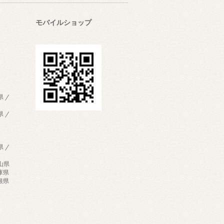
モバイルショップ
県 /
県 /
県 /
歌山県
兵庫県
島根県