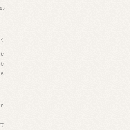
県 /
用く
のお
てお
かる
げで
。
送可