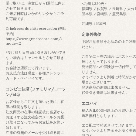
受け取りは、注文日から1週間以内と
<九州 1,320円>
させて頂きます。
福岡県 / 佐賀県 / 長崎県 / 大分
ご来店日時はいかのリンクからご予
熊本県 / 宮崎県 / 鹿児島県
約可能です。
沖縄県 1,630円
Grindrecords visit reservation (来店
予約)
定形外郵便
https://www.grindrecord.com/?
下記注意事項をお読みの上ご利
mode=f2
ださい。
*受け取り日当日に引き渡しがができ
ご自宅に不在の場合はポストへ
ない場合はキャンセルとさせて頂き
届けとなっております。
ます。
発送商品への保険は一切付帯し
お会計は店頭にて行います。
りません。
お支払方法は現金・各種クレジット
ゆうパックより到着に時間がか
カード・ペイペイです。
場合がございます。
発送商品の追跡は出来ません。
コンビニ決済 (ファミリマ/ローソ
代金引き発送は出来ません。
ン/etc)
お客様からご注文を頂いた後に、在
エコハイ
庫の確認を致します。
税込み11,000円以上のお買い上
注文商品の在庫の確認後に当店から
送料無料となります。
お送りする注文確定のメールをお受
け取りになってからお支払をお願い
エコ配にて発送させて頂きます
致します。
ゆうパックより料金をお安く発
在庫の有無のメールを受け取る前に
能です。