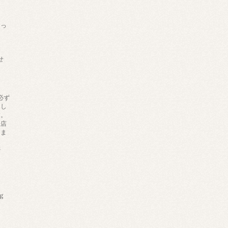
あっ
せ
必ず
りし
す。
来店
しま
帯
ng