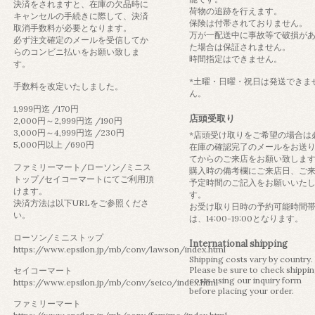
決済をされますと、在庫の欠品時に
荷物の追跡を行えます。
キャンセルの手続きに際して、決済
保険は付帯されておりません。
取消手数料が必要となります。
万が一配送中に事故等で破損が
必ず注文確定のメールを受信してか
た場合は保証されません。
らのコンビニ払いをお願い致しま
時間指定はできません。
す。
*土曜・日曜・祝日は発送できま
手数料を改定いたしました。
ん。
1,999円迄 /170円
店頭受取り
2,000円～2,999円迄 /190円
3,000円～4,999円迄 /230円
*店頭受け取りをご希望の場合は
5,000円以上 /690円
在庫の確認完了のメールをお送
てからのご来店をお願い致しま
ファミリーマート/ローソン/ミニス
購入時の備考欄にご来店日、ご
トップ/セイコーマートにてご利用頂
予定時間のご記入をお願いいた
けます。
す。
決済方法は以下URLをご参照くださ
お受け取り日時の予約可能時間
い。
は、14:00-19:00となります。
ローソン/ミニストップ
International shipping
https://www.epsilon.jp/mb/conv/lawson/index.html
Shipping costs vary by country.
Please be sure to check shippi
セイコーマート
costs using our inquiry form
https://www.epsilon.jp/mb/conv/seico/index.html
before placing your order.
ファミリーマート