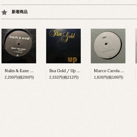
新着商品
Nalin & Kane / Open Your Eyes (Remixes) [URBDJ2042][1999]
Ilsa Gold / Up [GIANT13][2002]
Marco Carola / 1002 (Hertz Compressed Remix) [ELPREMIX01][2005]
2,200円(税200円)
2,332円(税212円)
1,826円(税166円)