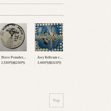
Steve Poindexter & Kareem Smith / Old-Skool [DJAX-UP-328][2000]
Joey Beltram vs. Technasia / The Start It Up (Remix) [GLASS001][2000]
2,530円(税230円)
3,465円(税315円)
Top