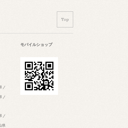
Top
モバイルショップ
県 /
県 /
県 /
歌山県