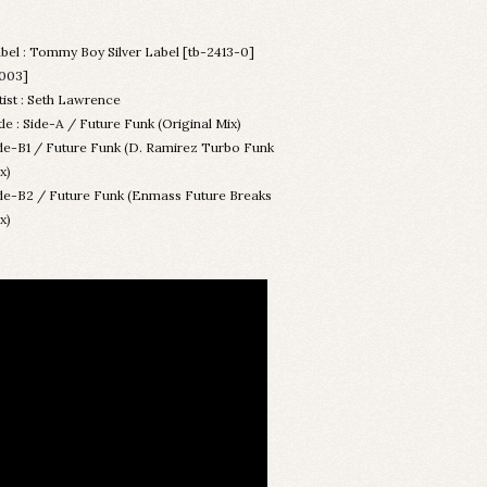
bel : Tommy Boy Silver Label [tb-2413-0]
003]
tist : Seth Lawrence
tle : Side-A / Future Funk (Original Mix)
de-B1 / Future Funk (D. Ramirez Turbo Funk
x)
de-B2 / Future Funk (Enmass Future Breaks
x)