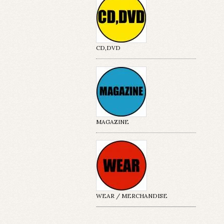
CD,DVD
MAGAZINE
WEAR / MERCHANDISE