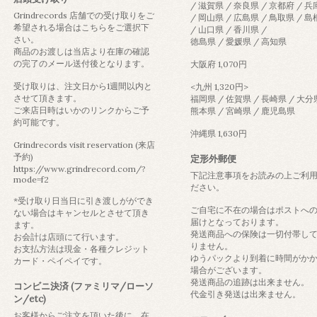
/ 滋賀県 / 奈良県 / 京都府 / 
Grindrecords 店舗での受け取りをご
/ 岡山県 / 広島県 / 鳥取県 / 
希望される場合はこちらをご選択下
/ 山口県 / 香川県 /
さい。
徳島県 / 愛媛県 / 高知県
商品のお渡しは当店より在庫の確認
の完了のメール送付後となります。
大阪府 1,070円
受け取りは、注文日から1週間以内と
<九州 1,320円>
させて頂きます。
福岡県 / 佐賀県 / 長崎県 / 大分
ご来店日時はいかのリンクからご予
熊本県 / 宮崎県 / 鹿児島県
約可能です。
沖縄県 1,630円
Grindrecords visit reservation (来店
予約)
定形外郵便
https://www.grindrecord.com/?
下記注意事項をお読みの上ご利
mode=f2
ださい。
*受け取り日当日に引き渡しがができ
ご自宅に不在の場合はポストへ
ない場合はキャンセルとさせて頂き
届けとなっております。
ます。
発送商品への保険は一切付帯し
お会計は店頭にて行います。
りません。
お支払方法は現金・各種クレジット
ゆうパックより到着に時間がか
カード・ペイペイです。
場合がございます。
発送商品の追跡は出来ません。
コンビニ決済 (ファミリマ/ローソ
代金引き発送は出来ません。
ン/etc)
お客様からご注文を頂いた後に、在