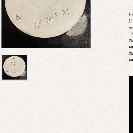
La
[2
Ar
Ti
Si
Mi
Si
Mi