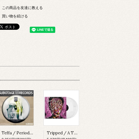
この商品を友達に教える
買い物を続ける
Teffa / Periodic Wave EP [SUBV04][2023]
Tripped / A Thing About Something [MADLP001][2023]