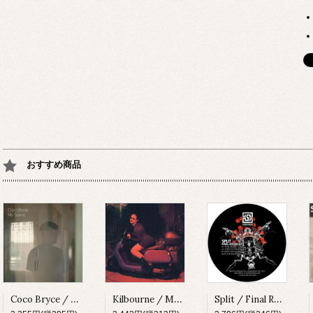
おすすめ商品
Coco Bryce / My Space [PRSPCT299][2023]
Kilbourne / Milkshake [PRSPCT304][2023]
Split / Final Round EP [SUBV03][2023]