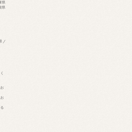
兵庫県
島根県
県 /
用く
のお
てお
かる