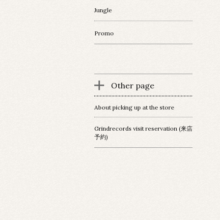
Jungle
Promo
Other page
About picking up at the store
Grindrecords visit reservation (来店
予約)