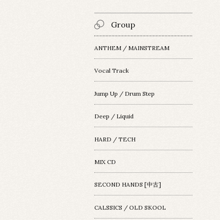
Group
ANTHEM / MAINSTREAM
Vocal Track
Jump Up / Drum Step
Deep / Liquid
HARD / TECH
MIX CD
SECOND HANDS [中古]
CALSSICS / OLD SKOOL