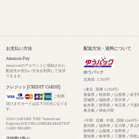
お支払い方法
配送方法・送料について
Amazon Pay
Amazonのアカウントに登録された
配送先や支払い方法を利用して決済
ゆうパック
できます。
北海道 : 1,750円
クレジット [CREDIT CARDS]
<東北 , 関東 1,330円>
青森県 / 秋田県 / 山形県 / 岩手
ご利用
宮城県 / 福島県 / 茨木県 /
頂けますカードは以下の5社になりま
栃木県 / 群馬県 / 埼玉県 / 千葉
す。
東京都 / 神奈川県
YOU CAN USE THE "American
<中部 , 近畿 , 中国 , 四国 1,140円>
Express,JCB,VISA,DINERS,MASTER"
新潟県 / 福井県 / 石川県 / 富山
CARD BRAND
静岡県 / 山梨県 / 長野県 /
愛知県 / 岐阜県 / 三重県 / 和
店頭受け取り