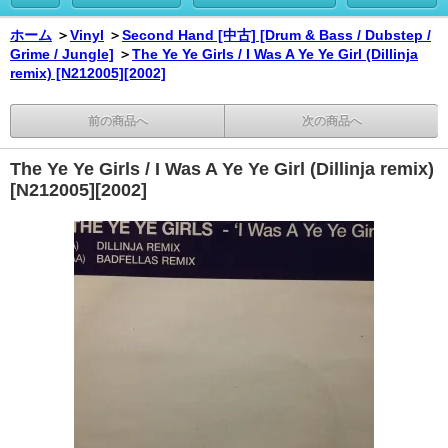
ホーム
＞
Vinyl
＞
Second Hand [中古] [Drum & Bass / Dubstep /
Grime / Jungle]
＞
The Ye Ye Girls / I Was A Ye Ye Girl (Dillinja
remix) [N212005][2002]
前の商品へ
次の商品へ
The Ye Ye Girls / I Was A Ye Ye Girl (Dillinja remix)
[N212005][2002]