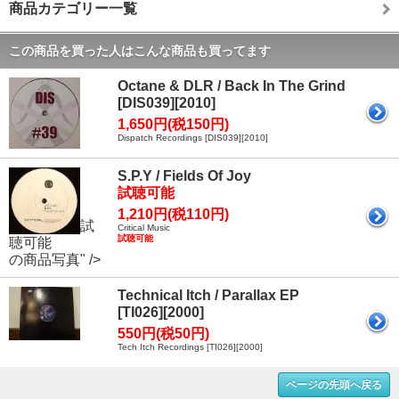
商品カテゴリー一覧
この商品を買った人はこんな商品も買ってます
Octane & DLR / Back In The Grind
[DIS039][2010]
1,650円(税150円)
Dispatch Recordings [DIS039][2010]
S.P.Y / Fields Of Joy
試聴可能
1,210円(税110円)
試
Critical Music
試聴可能
聴可能
の商品写真" />
Technical Itch / Parallax EP
[TI026][2000]
550円(税50円)
Tech Itch Recordings [TI026][2000]
ページの先頭へ戻る