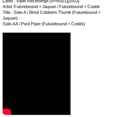
Label : Viper Recordings [VPR001][2003]
Artist :Futurebound + Jaquan / Futurebound + Codek
Title : Side-A / Blind Cobblers Thumb (Futurebound +
Jaquan)
Side-AA / Pied Piper (Futurebound + Codek)