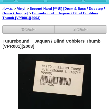
ホーム
＞
Vinyl
＞
Second Hand [中古] [Drum & Bass / Dubstep /
Grime / Jungle]
＞
Futurebound + Jaquan / Blind Cobblers
Thumb [VPR001][2003]
前の商品へ
次の商品へ
Futurebound + Jaquan / Blind Cobblers Thumb
[VPR001][2003]