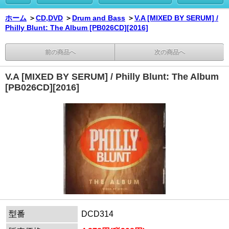
ホーム
＞
CD,DVD
＞
Drum and Bass
＞
V.A [MIXED BY SERUM] /
Philly Blunt: The Album [PB026CD][2016]
前の商品へ
次の商品へ
V.A [MIXED BY SERUM] / Philly Blunt: The Album
[PB026CD][2016]
型番
DCD314