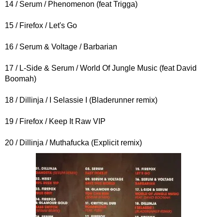
14 / Serum / Phenomenon (feat Trigga)
15 / Firefox / Let's Go
16 / Serum & Voltage / Barbarian
17 / L-Side & Serum / World Of Jungle Music (feat David
Boomah)
18 / Dillinja / I Selassie I (Bladerunner remix)
19 / Firefox / Keep It Raw VIP
20 / Dillinja / Muthafucka (Explicit remix)