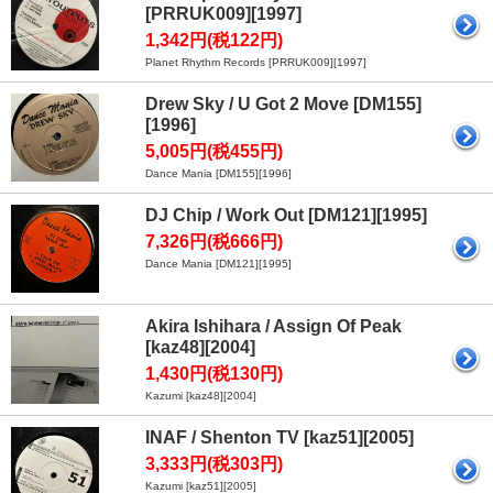
[PRRUK009][1997]
1,342円(税122円)
Planet Rhythm Records [PRRUK009][1997]
Drew Sky / U Got 2 Move [DM155]
[1996]
5,005円(税455円)
Dance Mania [DM155][1996]
DJ Chip / Work Out [DM121][1995]
7,326円(税666円)
Dance Mania [DM121][1995]
Akira Ishihara / Assign Of Peak
[kaz48][2004]
1,430円(税130円)
Kazumi [kaz48][2004]
INAF / Shenton TV [kaz51][2005]
3,333円(税303円)
Kazumi [kaz51][2005]