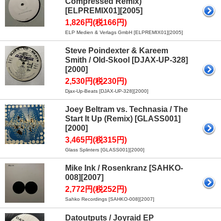
Compressed Remix)
[ELPREMIX01][2005]
1,826円(税166円)
ELP Medien & Verlags GmbH [ELPREMIX01][2005]
Steve Poindexter & Kareem
Smith / Old-Skool [DJAX-UP-328]
[2000]
2,530円(税230円)
Djax-Up-Beats [DJAX-UP-328][2000]
Joey Beltram vs. Technasia / The
Start It Up (Remix) [GLASS001]
[2000]
3,465円(税315円)
Glass Splinters [GLASS001][2000]
Mike Ink / Rosenkranz [SAHKO-
008][2007]
2,772円(税252円)
Sahko Recordings [SAHKO-008][2007]
Datoutputs / Joyraid EP