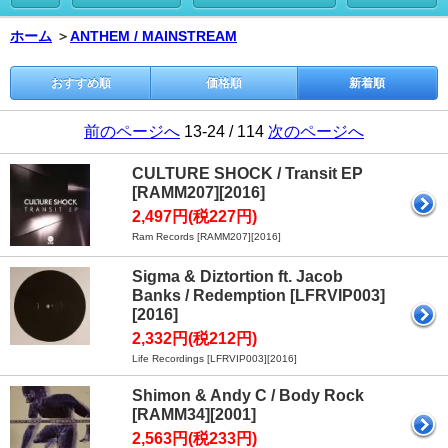
ホーム
＞
ANTHEM / MAINSTREAM
おすすめ順
価格順
新着順
前のページへ
13-24 / 114
次のページへ
CULTURE SHOCK / Transit EP
[RAMM207][2016]
2,497円(税227円)
Ram Records [RAMM207][2016]
Sigma & Diztortion ft. Jacob
Banks / Redemption [LFRVIP003]
[2016]
2,332円(税212円)
Life Recordings [LFRVIP003][2016]
Shimon & Andy C / Body Rock
[RAMM34][2001]
2,563円(税233円)